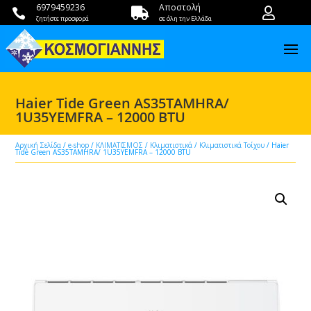
6979459236
Αποστολή



ζητήστε προσφορά
σε όλη την Ελλάδα
Haier Tide Green AS35TAMHRA/
1U35YEMFRA – 12000 BTU
Αρχική Σελίδα
/
e-shop
/
ΚΛΙΜΑΤΙΣΜΟΣ
/
Κλιματιστικά
/
Κλιματιστικά Τοίχου
/ Haier
Tide Green AS35TAMHRA/ 1U35YEMFRA – 12000 BTU