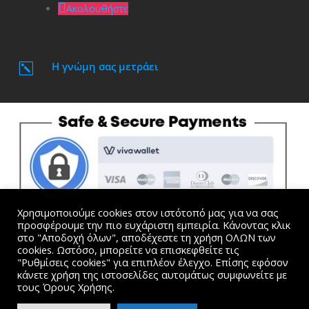
Ακολουθήστε
Η γνώμη σας μετράει
k
Χρησιμοποιούμε cookies στον ιστότοπό μας για να σας
προσφέρουμε την πιο ευχάριστη εμπειρία. Κάνοντας κλικ
στο "Αποδοχή όλων", αποδέχεστε τη χρήση ΟΛΩΝ των
cookies. Ωστόσο, μπορείτε να επισκεφθείτε τις
"Ρυθμίσεις cookies" για επιπλέον έλεγχο. Επίσης εφόσον
Όλες οι τιμές συμπεριλαμβάνουν Φ.Π.Α. |
Όροι
κάνετε χρήση της ιστοσελίδες αυτομάτως συμφωνείτε με
Χρήσης και Προσωπικά Δεδομένα
τους Όρους Χρήσης.
website created by Dimitris Kosmogiannis. © 2015-2024