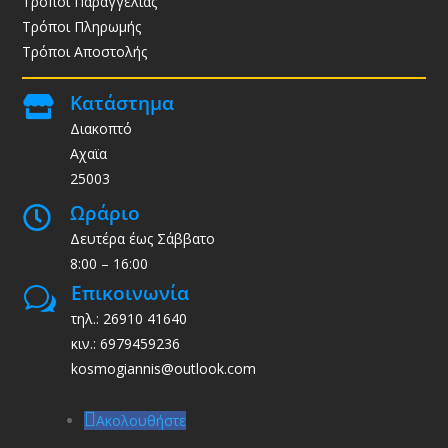
Τρόποι Παραγγελίας
Τρόποι Πληρωμής
Τρόποι Αποστολής
Κατάστημα

Διακοπτό
Αχαϊα
25003
Ωράριο

Δευτέρα έως Σάββατο
8:00 – 16:00
Επικοινωνία
w
τηλ.: 26910 41640
κιν.: 6979459236
kosmogiannis@outlook.com
Ακολουθήστε