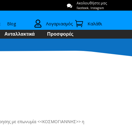
Ακολουθήστε μας

Facebook, Instagram


Λογαριασμός
Καλάθι
ε
Blog
Ανταλλακτικά
Προσφορές
ιχείρησης με επωνυμία <<ΚΟΣΜΟΓΙΑΝΝΗΣ>> η