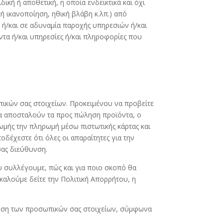
δική ή αποθετική, η οποία ενδεικτικά και όχι
ή ικανοποίηση, ηθική βλάβη κ.λπ.) από
ας ή/και σε αδυναμία παροχής υπηρεσιών ή/και
ντα ή/και υπηρεσίες ή/και πληροφορίες που
πικών σας στοιχείων. Προκειμένου να προβείτε
να αποσταλούν τα προς πώληση προϊόντα, ο
ωμής την πληρωμή μέσω πιστωτικής κάρτας και
οδέχεστε ότι όλες οι απαραίτητες για την
σας διεύθυνση.
υ συλλέγουμε, πώς και για ποιο σκοπό θα
αλούμε δείτε την Πολιτική Απορρήτου, η
κευση των προσωπικών σας στοιχείων, σύμφωνα