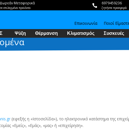
Δωρεάν Μεταφορικά
6979459236

σε επιλεγμένα προϊόντα
ζητήστε προσφορά
Επικοινωνία
Ποιοί Είμαστ
Σ
Ψύξη
Θέρμανση
Κλιματισμός
Συσκευές
δομένα
is.gr
(εφεξής η «Ιστοσελίδα»), το ηλεκτρονικό κατάστημα της επ
μίας «Εμείς», «Εμάς», «μας» ή «επιχείρηση».