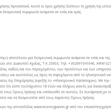
ήσης προσεκτικά. Αυτοί οι όροι χρήσης διέπουν τη χρήση της ιστ
ια δεσμευτική συμφωνία ανάμεσα σε εσάς και εμάς.
ήσης») αποτελούν μια δεσμευτική συμφωνία ανάμεσα σε εσάς και 
εύει στο Διακοπτό Αχαΐας, Τ.Κ 25003, Τηλ. +302691041640, ΑΦΜ 0
λίδας, καθώς και του περιεχομένου, των προϊόντων και των υπηρεσ
εσίες» και αυτοτελώς ως προς τα παρεχόμενα από το ηλεκτρονικό κα
ατος της Επιχείρησης (εφεξής το «Ηλεκτρονικό Κατάστημα»). Με τη
ε ότι είστε τουλάχιστον 18 ετών και πλήρως ικανός για δικαιοπρα
πό τους Όρους Χρήσης και υπόκεισθε σε αυτούς. Σε συνάρτηση με τ
σετε και να δεσμευτείτε από τους παρόντες Όρους Χρήσης.
ιών της ιστοσελίδας www.kosmogiannis.gr από τον επισκέπτη/χρή