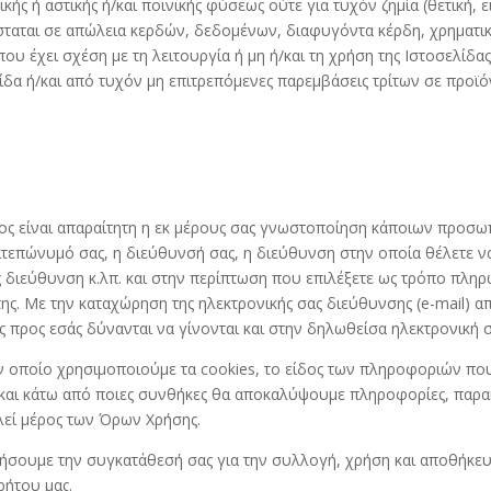
ής ή αστικής ή/και ποινικής φύσεως ούτε για τυχόν ζημία (θετική, ει
ίσταται σε απώλεια κερδών, δεδομένων, διαφυγόντα κέρδη, χρηματικ
 που έχει σχέση με τη λειτουργία ή μη ή/και τη χρήση της Ιστοσελίδ
δα ή/και από τυχόν μη επιτρεπόμενες παρεμβάσεις τρίτων σε προϊό
τος είναι απαραίτητη η εκ μέρους σας γνωστοποίηση κάποιων προσω
ματεπώνυμό σας, η διεύθυνσή σας, η διεύθυνση στην οποία θέλετε 
 διεύθυνση κ.λπ. και στην περίπτωση που επιλέξετε ως τρόπο πληρ
της. Με την καταχώρηση της ηλεκτρονικής σας διεύθυνσης (e-mail) απ
 προς εσάς δύνανται να γίνονται και στην δηλωθείσα ηλεκτρονική 
τον οποίο χρησιμοποιούμε τα cookies, το είδος των πληροφοριών πο
και κάτω από ποιες συνθήκες θα αποκαλύψουμε πληροφορίες, παρακ
λεί μέρος των Όρων Χρήσης.
ητήσουμε την συγκατάθεσή σας για την συλλογή, χρήση και αποθή
ρήτου μας.