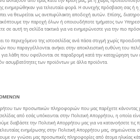
α αλλάξουν από Εμάς κατά την κρίση μας, με ή χωρίς προειδοποίησ
σης ενημερώθηκαν για τελευταία φορά. Η συνεχής πρόσβαση σας ή η
ι να θεωρείται ως ανεπιφύλακτη αποδοχή αυτών. Επίσης, διατηρούμ
ιακόπτουμε την παροχή όλων ή οποιουδήποτε τμήματος των Υπηρεσιώ
τε σε αυτή τη σελίδα τακτικά για να ενημερώνεστε για την πιο π
άξει το περιεχόμενο της ιστοσελίδας ανά πάσα στιγμή χωρίς προειδ
δών που παραγγέλλονται ανήκει στην αποκλειστική ευθύνη του πελά
αι για λάθη που οφείλονται σε παραδρομή κατά την καταχώρηση των
χόν ασυμβατότητες των προϊόντων με άλλα προϊόντα.
ΕΔΟΜΕΝΩΝ
ρρήτου των προσωπικών πληροφοριών που μας παρέχετε κάνοντας χ
λίδας από εσάς υπόκεινται στην Πολιτική Απορρήτου, η οποία είνα
ε διαβάστε την Πολιτική Απορρήτου μας για να κατανοήσετε τις π
ελευταίας ενημέρωσης στην Πολιτική Απορρήτου μας, σημειώνεται στ
ουμε εν γνώσει μας προσωπικές πληροφορίες από άτομα ηλικίας κάτ