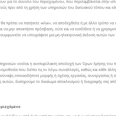
ουν για το σύνολο του περιεχομένου, που περιλαμβάνεται στην ιστ
τούς πριν από τη χρήση των υπηρεσιών του δικτυακού τόπου και εά
 θα πρέπει να πατήσετε «κλικ», να αποδεχθείτε ή με άλλο τρόπο ν
αι να μην αποκτήστε πρόσβαση, ούτε και να εισέλθετε ή να χρησιμ
, συμφωνείτε να υπογράψετε μια μη-ηλεκτρονική έκδοση αυτών των
πηρεσιών νοείται η ανεπιφύλακτη αποδοχή των Όρων Χρήσης του π
 νομοθεσία που διέπει τις εν λόγω συναλλαγές, καθώς και κάθε ά
 σύναψη οποιασδήποτε μορφής ή σχέσης εργασίας, συνεργασίας ή σ
αυτών, διατηρούμε το δικαίωμα αποκλεισμού ή διαγραφής σας από τ
εριεχόμενο