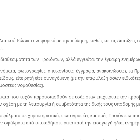
Αστικού Κώδικα αναφορικά με την πώληση, καθώς και τις διατάξεις 
ι.
 διαθεσιμότητα των Προϊόντων, αλλά εγγυάται την έγκαιρη ενημέρωσ
ονόματα, φωτογραφίες, απεικονίσεις, έγγραφα, ανακοινώσεις), τα Πρ
ίδους, είτε ρητή είτε συναγόμενη (με την επιφύλαξη όσων ειδικότ
ρμοστέας νομοθεσίας).
ήματα που τυχόν παρουσιασθούν σε εσάς όταν επιχειρείτε την πρόσ
υν σχέση με τη λειτουργία ή συμβατότητα της δικής τους υποδομής με
ν σφάλματα σε χαρακτηριστικά, φωτογραφίες και τιμές Προϊόντων π
ν σφάλματα από οποιαδήποτε αιτία κατά την εισαγωγή ή/και ενημέρω