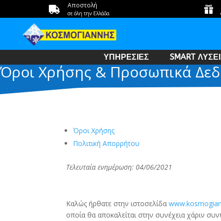
Αποστολή


σε όλη την Ελλάδα
ΥΠΗΡΕΣΙΕΣ
SMART ΛΥΣΕΙ
Όροι Χρήσης & Προσωπικά Δε
Όροι Χρήσης
Πολιτική Απορρήτου
Τελευταία ενημέρωση:
04
/0
6
/2021
Καλώς ήρθατε στην ιστοσελίδα
www.kosmogiann
οποία θα αποκαλείται στην συνέχεια χάριν συντο