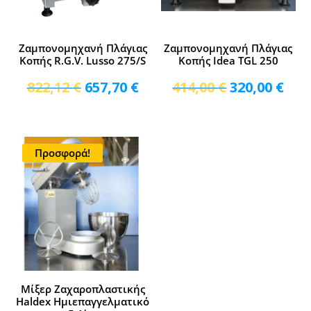
Ζαμπονομηχανή Πλάγιας
Ζαμπονομηχανή Πλάγιας
Κοπής R.G.V. Lusso 275/S
Κοπής Idea TGL 250
Original
Η
Original
Η
822,12
€
657,70
€
414,00
€
320,00
€
price
τρέχουσα
price
τρέ
was:
τιμή
was:
τιμ
822,12 €.
είναι:
414,00 €.
είνα
Προσφορά!
657,70 €.
320,
Μίξερ Ζαχαροπλαστικής
Haldex Ημιεπαγγελματικό