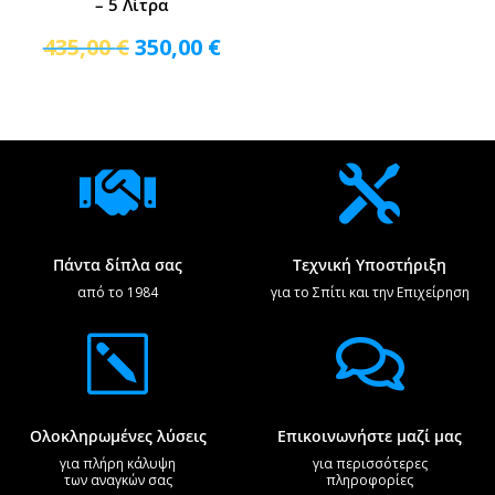
– 5 Λίτρα
Original
Η
435,00
€
350,00
€
price
τρέχουσα
was:
τιμή
435,00 €.
είναι:
350,00 €.


Πάντα δίπλα σας
Τεχνική Υποστήριξη
από το 1984
για το Σπίτι και την Επιχείρηση
k

Ολοκληρωμένες λύσεις
Επικοινωνήστε μαζί μας
για πλήρη κάλυψη
για περισσότερες
των αναγκών σας
πληροφορίες