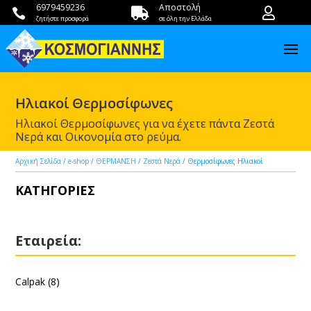
6979459236
Αποστολή



ζητήστε προσφορά
σε όλη την Ελλάδα
Ηλιακοί Θερμοσίφωνες
Ηλιακοί Θερμοσίφωνες για να έχετε πάντα Ζεστά
Νερά και Οικονομία στο ρεύμα.
Αρχική Σελίδα
/
e-shop
/
ΘΕΡΜΑΝΣΗ
/
Ζεστά Νερά
/ Θερμοσίφωνες Ηλιακοί
ΚΑΤΗΓΟΡΙΕΣ
Εταιρεία:
Calpak
(8)