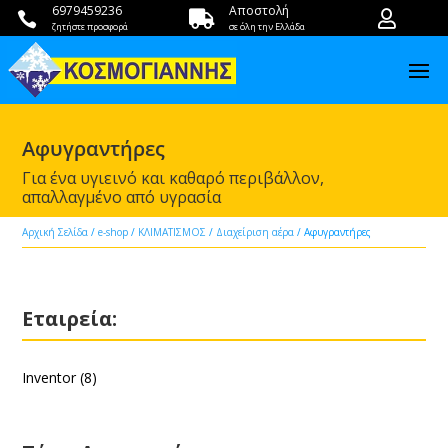
6979459236
Αποστολή



ζητήστε προσφορά
σε όλη την Ελλάδα
Αφυγραντήρες
Για ένα υγιεινό και καθαρό περιβάλλον,
απαλλαγμένο από υγρασία
Αρχική Σελίδα
/
e-shop
/
ΚΛΙΜΑΤΙΣΜΟΣ
/
Διαχείριση αέρα
/ Αφυγραντήρες
Εταιρεία:
Inventor
(8)