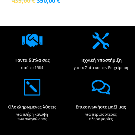
Original
Η
435,00
€
350,00
€
price
τρέχουσα
was:
τιμή
435,00 €.
είναι:
350,00 €.


Πάντα δίπλα σας
Τεχνική Υποστήριξη
από το 1984
για το Σπίτι και την Επιχείρηση
k

Ολοκληρωμένες λύσεις
Επικοινωνήστε μαζί μας
για πλήρη κάλυψη
για περισσότερες
των αναγκών σας
πληροφορίες