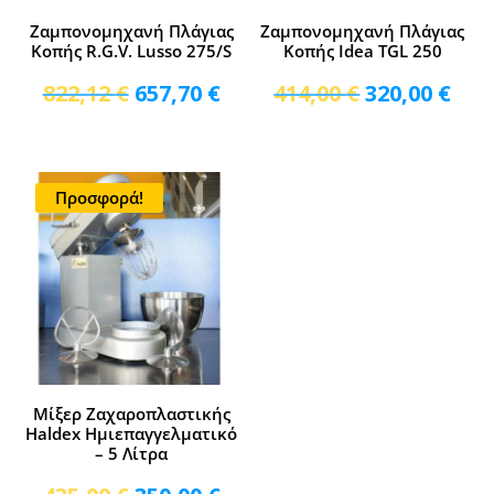
Ζαμπονομηχανή Πλάγιας
Ζαμπονομηχανή Πλάγιας
Κοπής R.G.V. Lusso 275/S
Κοπής Idea TGL 250
Original
Η
Original
Η
822,12
€
657,70
€
414,00
€
320,00
€
price
τρέχουσα
price
τρέ
was:
τιμή
was:
τιμ
822,12 €.
είναι:
414,00 €.
είνα
Προσφορά!
657,70 €.
320,
Μίξερ Ζαχαροπλαστικής
Haldex Ημιεπαγγελματικό
– 5 Λίτρα