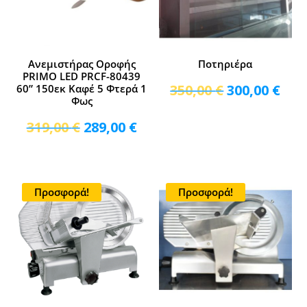
Ανεμιστήρας Οροφής
Ποτηριέρα
PRIMO LED PRCF-80439
Original
Η
350,00
€
300,00
€
60” 150εκ Καφέ 5 Φτερά 1
Φως
price
τρέ
was:
τιμ
Original
Η
319,00
€
289,00
€
350,00 €.
είνα
price
τρέχουσα
300,
was:
τιμή
319,00 €.
είναι:
Προσφορά!
Προσφορά!
289,00 €.