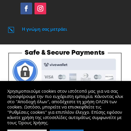
Η γνώμη σας μετράει
k
Χρησιμοποιούμε cookies στον ιστότοπό μας για να σας
προσφέρουμε την πιο ευχάριστη εμπειρία. Κάνοντας κλικ
στο "Αποδοχή όλων", αποδέχεστε τη χρήση ΟΛΩΝ των
cookies. Ωστόσο, μπορείτε να επισκεφθείτε τις
"Ρυθμίσεις cookies" για επιπλέον έλεγχο. Επίσης εφόσον
Όλες οι τιμές συμπεριλαμβάνουν Φ.Π.Α. |
Όροι
κάνετε χρήση της ιστοσελίδες αυτομάτως συμφωνείτε με
Χρήσης και Προσωπικά Δεδομένα
τους Όρους Χρήσης.
website created by Dimitris Kosmogiannis. © 2015-2024