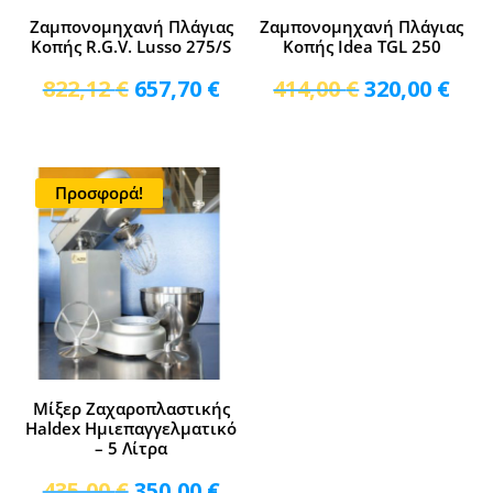
Ζαμπονομηχανή Πλάγιας
Ζαμπονομηχανή Πλάγιας
Κοπής R.G.V. Lusso 275/S
Κοπής Idea TGL 250
Original
Η
Original
Η
822,12
€
657,70
€
414,00
€
320,00
€
price
τρέχουσα
price
τρέ
was:
τιμή
was:
τιμ
822,12 €.
είναι:
414,00 €.
είνα
Προσφορά!
657,70 €.
320,
Μίξερ Ζαχαροπλαστικής
Haldex Ημιεπαγγελματικό
– 5 Λίτρα
Original
Η
435,00
€
350,00
€