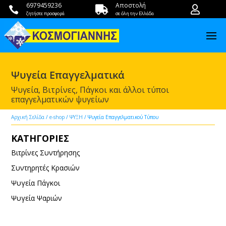
6979459236
Αποστολή



ζητήστε προσφορά
σε όλη την Ελλάδα
Ψυγεία Επαγγελματικά
Ψυγεία, Βιτρίνες, Πάγκοι και άλλοι τύποι
επαγγελματικών ψυγείων
Αρχική Σελίδα
/
e-shop
/
ΨΥΞΗ
/ Ψυγεία Επαγγελματικού Τύπου
ΚΑΤΗΓΟΡΙΕΣ
Βιτρίνες Συντήρησης
Συντηρητές Κρασιών
Ψυγεία Πάγκοι
Ψυγεία Ψαριών