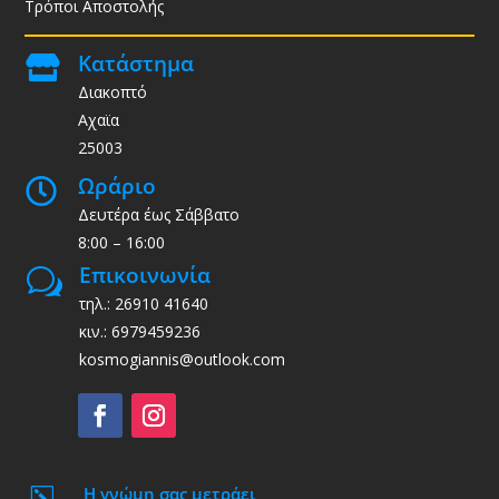
Τρόποι Αποστολής
Κατάστημα

Διακοπτό
Αχαϊα
25003
Ωράριο

Δευτέρα έως Σάββατο
8:00 – 16:00
Επικοινωνία
w
τηλ.: 26910 41640
κιν.: 6979459236
kosmogiannis@outlook.com
Η γνώμη σας μετράει
k