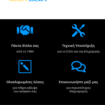
price
τρέχουσα
was:
τιμή
435,00 €.
είναι:
350,00 €.


Πάντα δίπλα σας
Τεχνική Υποστήριξη
από το 1984
για το Σπίτι και την Επιχείρηση
k

Ολοκληρωμένες λύσεις
Επικοινωνήστε μαζί μας
για πλήρη κάλυψη
για περισσότερες
των αναγκών σας
πληροφορίες