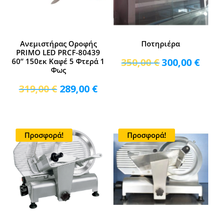
Ανεμιστήρας Οροφής
Ποτηριέρα
PRIMO LED PRCF-80439
Original
Η
350,00
€
300,00
€
60” 150εκ Καφέ 5 Φτερά 1
Φως
price
τρέ
was:
τιμ
Original
Η
319,00
€
289,00
€
350,00 €.
είνα
price
τρέχουσα
300,
was:
τιμή
319,00 €.
είναι:
Προσφορά!
Προσφορά!
289,00 €.