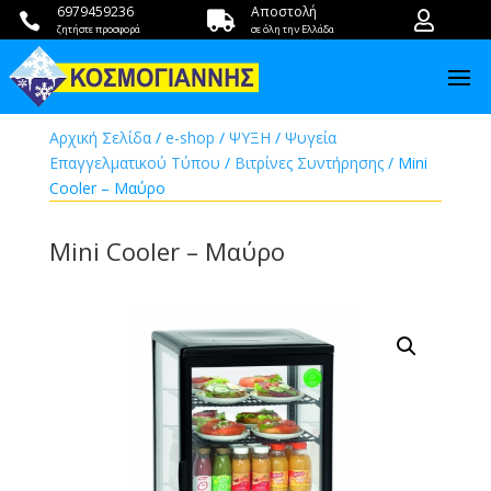
6979459236
Αποστολή



ζητήστε προσφορά
σε όλη την Ελλάδα
Αρχική Σελίδα
/
e-shop
/
ΨΥΞΗ
/
Ψυγεία
Επαγγελματικού Τύπου
/
Βιτρίνες Συντήρησης
/ Mini
Cooler – Μαύρο
Mini Cooler – Μαύρο