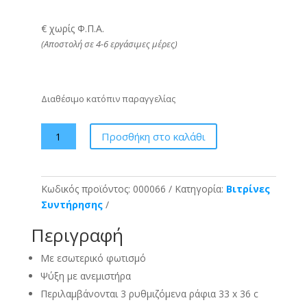
€ χωρίς Φ.Π.Α.
(Αποστολή σε 4-6 εργάσιμες μέρες)
Διαθέσιμο κατόπιν παραγγελίας
Mini
Προσθήκη στο καλάθι
Cooler
-
Μαύρο
Κωδικός προϊόντος:
000066
Κατηγορία:
Βιτρίνες
ποσότητα
Συντήρησης
Περιγραφή
Με εσωτερικό φωτισμό
Ψύξη με ανεμιστήρα
Περιλαμβάνονται 3 ρυθμιζόμενα ράφια 33 x 36 c