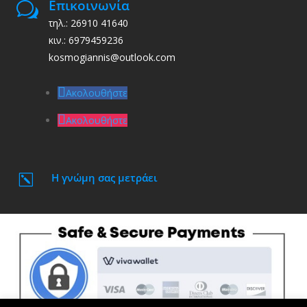
Επικοινωνία
w
τηλ.: 26910 41640
κιν.: 6979459236
kosmogiannis@outlook.com
Ακολουθήστε
Ακολουθήστε
Η γνώμη σας μετράει
k