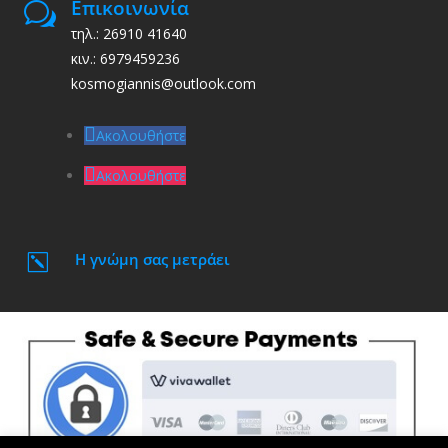
Επικοινωνία
w
τηλ.: 26910 41640
κιν.: 6979459236
kosmogiannis@outlook.com
Ακολουθήστε
Ακολουθήστε
Η γνώμη σας μετράει
k