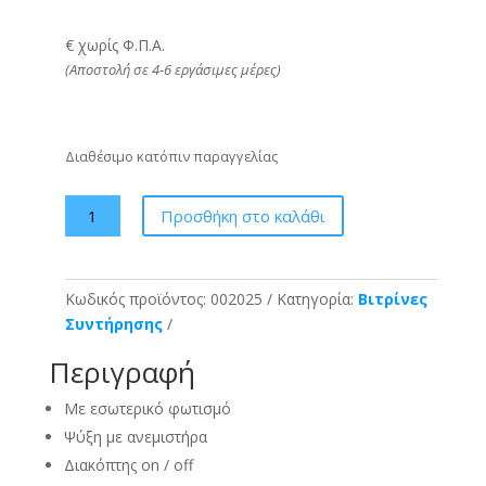
€ χωρίς Φ.Π.Α.
(Αποστολή σε 4-6 εργάσιμες μέρες)
Διαθέσιμο κατόπιν παραγγελίας
Mini
Προσθήκη στο καλάθι
Cooler
-
Λευκό
Κωδικός προϊόντος:
002025
Κατηγορία:
Βιτρίνες
ποσότητα
Συντήρησης
Περιγραφή
Με εσωτερικό φωτισμό
Ψύξη με ανεμιστήρα
Διακόπτης on / off