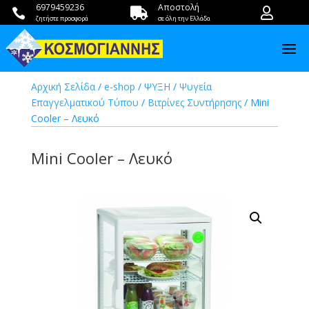
6979459236
Αποστολή



ζητήστε προσφορά
σε όλη την Ελλάδα
Αρχική Σελίδα
/
e-shop
/
ΨΥΞΗ
/
Ψυγεία
Επαγγελματικού Τύπου
/
Βιτρίνες Συντήρησης
/ Mini
Cooler – Λευκό
Mini Cooler – Λευκό