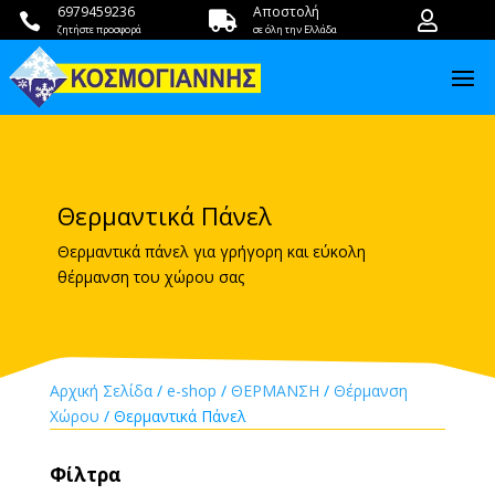
6979459236
Αποστολή



ζητήστε προσφορά
σε όλη την Ελλάδα
Θερμαντικά Πάνελ
Θερμαντικά πάνελ για γρήγορη και εύκολη
θέρμανση του χώρου σας
Αρχική Σελίδα
/
e-shop
/
ΘΕΡΜΑΝΣΗ
/
Θέρμανση
Χώρου
/ Θερμαντικά Πάνελ
Φίλτρα