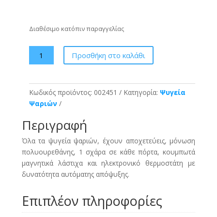
Διαθέσιμο κατόπιν παραγγελίας
NikiInox
Προσθήκη στο καλάθι
Ψυγείο
-
Αποθήκη
Κωδικός προϊόντος:
002451
Κατηγορία:
Ψυγεία
ψαριών
Ψαριών
PS
GN
Περιγραφή
089K
ποσότητα
Όλα τα ψυγεία ψαριών, έχουν αποχετεύεις, μόνωση
πολυουρεθάνης, 1 σχάρα σε κάθε πόρτα, κουμπωτά
μαγνητικά λάστιχα και ηλεκτρονικό θερμοστάτη με
δυνατότητα αυτόματης απόψυξης.
Επιπλέον πληροφορίες