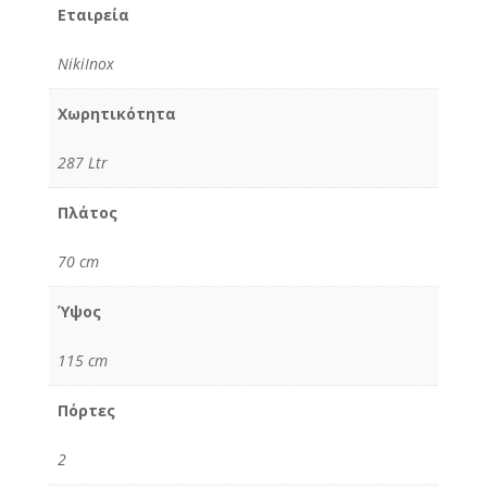
Εταιρεία
NikiInox
Χωρητικότητα
287 Ltr
Πλάτος
70 cm
Ύψος
115 cm
Πόρτες
2