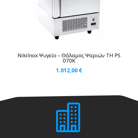
NikiInox Ψυγείο – Θάλαμος Ψαριών TH PS
070K
1.012,00
€
