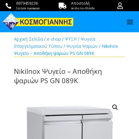
6979459236
Αποστολή



ζητήστε προσφορά
σε όλη την Ελλάδα
Αρχική Σελίδα
/
e-shop
/
ΨΥΞΗ
/
Ψυγεία
Επαγγελματικού Τύπου
/
Ψυγεία Ψαριών
/ NikiInox
Ψυγείο – Αποθήκη ψαριών PS GN 089K
NikiInox Ψυγείο – Αποθήκη
ψαριών PS GN 089K