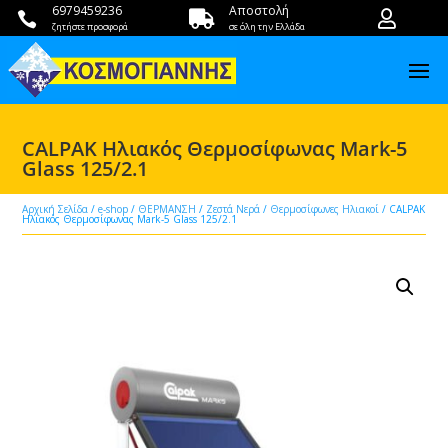
6979459236
Αποστολή



ζητήστε προσφορά
σε όλη την Ελλάδα
CALPAK Ηλιακός Θερμοσίφωνας Mark-5
Glass 125/2.1
Αρχική Σελίδα
/
e-shop
/
ΘΕΡΜΑΝΣΗ
/
Ζεστά Νερά
/
Θερμοσίφωνες Ηλιακοί
/ CALPAK
Ηλιακός Θερμοσίφωνας Mark-5 Glass 125/2.1