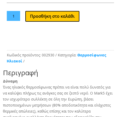
CALPAK
Προσθήκη στο καλάθι
Ηλιακός
Θερμοσίφωνας
Mark-
5
Glass
125/2.1
Κωδικός προϊόντος:
002930
Κατηγορία:
Θερμοσίφωνες
ποσότητα
Ηλιακοί
Περιγραφή
Δύναμη
Ένας ηλιακός θερμοσίφωνας πρέπει να είναι πολύ δυνατός για
να καλύψει πλήρως τις ανάγκες σας σε ζεστό νερό. O Mark5 έχει
τον ισχυρότερο συλλέκτη σε όλη την Ευρώπη, βάσει
πιστοποιημένων μετρήσεων (80% αποδοτικότητα και ελάχιστες
θερμικές απώλειες), καθώς επίσης και τον καλύτερα