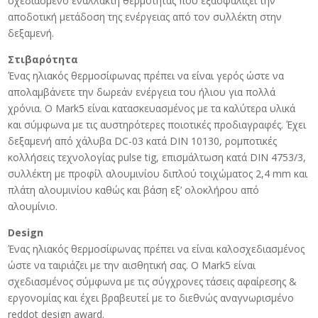
σχεδιασμένο εναλλάκτη θερμότητας που εξασφαλίζει την
αποδοτική μετάδοση της ενέργειας από τον συλλέκτη στην
δεξαμενή.
Στιβαρότητα
Ένας ηλιακός θερμοσίφωνας πρέπει να είναι γερός ώστε να
απολαμβάνετε την δωρεάν ενέργεια του ήλιου για πολλά
χρόνια. O Mark5 είναι κατασκευασμένος με τα καλύτερα υλικά
και σύμφωνα με τις αυστηρότερες ποιοτικές προδιαγραφές. Έχει
δεξαμενή από χάλυβα DC-03 κατά DIN 10130, ρομποτικές
κολλήσεις τεχνολογίας pulse tig, επισμάλτωση κατά DIN 4753/3,
συλλέκτη με προφίλ αλουμινίου διπλού τοιχώματος 2,4 mm και
πλάτη αλουμινίου καθώς και βάση εξ’ ολοκλήρου από
αλουμίνιο.
Design
Ένας ηλιακός θερμοσίφωνας πρέπει να είναι καλοσχεδιασμένος
ώστε να ταιριάζει με την αισθητική σας. O Mark5 είναι
σχεδιασμένος σύμφωνα με τις σύγχρονες τάσεις αφαίρεσης &
εργονομίας και έχει βραβευτεί με το διεθνώς αναγνωρισμένο
reddot design award.