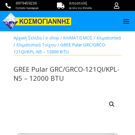
6979459236
Αποστολή



ζητήστε προσφορά
σε όλη την Ελλάδα
Αρχική Σελίδα
/
e-shop
/
ΚΛΙΜΑΤΙΣΜΟΣ
/
Κλιματιστικά
/
Κλιματιστικά Τοίχου
/ GREE Pular GRC/GRCO-
121QI/KPL-N5 – 12000 BTU
GREE Pular GRC/GRCO-121QI/KPL-
N5 – 12000 BTU