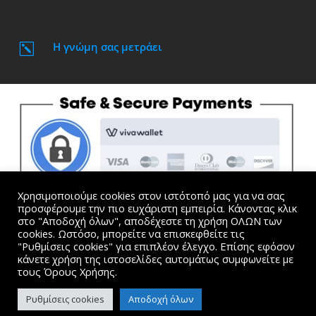
Η γνώμη σας μετράει
k
Χρησιμοποιούμε cookies στον ιστότοπό μας για να σας
προσφέρουμε την πιο ευχάριστη εμπειρία. Κάνοντας κλικ
στο "Αποδοχή όλων", αποδέχεστε τη χρήση ΟΛΩΝ των
cookies. Ωστόσο, μπορείτε να επισκεφθείτε τις
"Ρυθμίσεις cookies" για επιπλέον έλεγχο. Επίσης εφόσον
Όλες οι τιμές συμπεριλαμβάνουν Φ.Π.Α. |
Όροι
κάνετε χρήση της ιστοσελίδες αυτομάτως συμφωνείτε με
Χρήσης και Προσωπικά Δεδομένα
τους Όρους Χρήσης.
website created by Dimitris Kosmogiannis. © 2015-2024
Ρυθμίσεις cookies
Αποδοχή όλων
kosmogiannis.gr