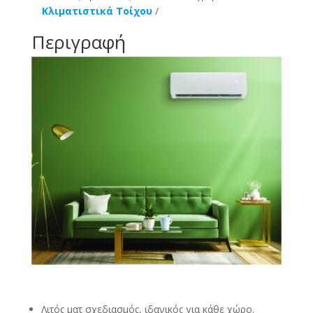
Κλιματιστικά Τοίχου
-
12000
Περιγραφή
BTU
ποσότητα
Λιτός ματ σχεδιασμός, ιδανικός για κάθε χώρο.