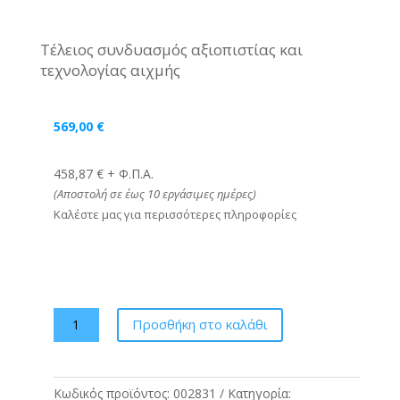
Τέλειος συνδυασμός αξιοπιστίας και
τεχνολογίας αιχμής
569,00
€
458,87 € + Φ.Π.Α.
(Αποστολή σε έως 10
εργάσιμες ημέρες)
Καλέστε μας για περισσότερες πληροφορίες
GREE
Προσθήκη στο καλάθι
Pular
GRC/GRCO-
121QI/KPL-
Κωδικός προϊόντος:
002831
Κατηγορία:
N5