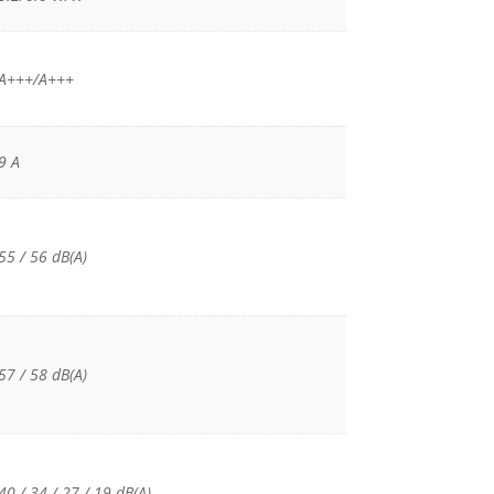
Α+++/Α+++
9 A
55 / 56 dB(A)
57 / 58 dB(A)
40 / 34 / 27 / 19 dB(A)