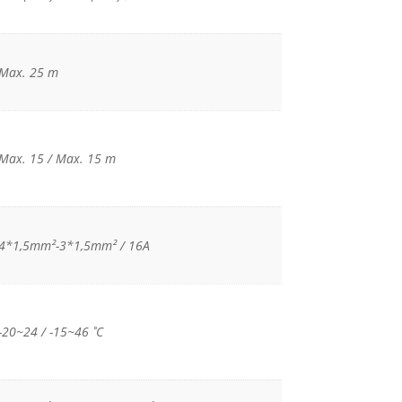
Max. 25 m
Max. 15 / Max. 15 m
4*1,5mm²-3*1,5mm² / 16A
-20~24 / -15~46 ˚C