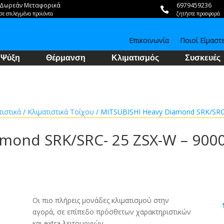
Δωρεάν Μεταφορικά
6979459236

σε επιλεγμένα προϊόντα
ζητήστε προσφορά
Επικοινωνία
Ποιοί Είμαστ
Ψύξη
Θέρμανση
Κλιματισμός
Συσκευές
τιστικά
/
Κλιματιστικά Τοίχου
/ MITSUBISHI Heavy Diamond SRK/SRC
amond SRK/SRC- 25 ZSX-W – 900
Οι πιο πλήρεις μονάδες κλιματισμού στην
αγορά, σε επίπεδο πρόσθετων χαρακτηριστικών
και extra λειτουργιών.