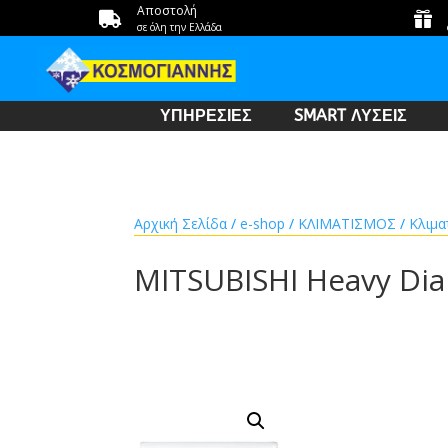
Αποστολή


σε όλη την Ελλάδα
ΥΠΗΡΕΣΙΕΣ
SMART ΛΥΣΕΙΣ
Αρχική Σελίδα
/
e-shop
/
ΚΛΙΜΑΤΙΣΜΟΣ
/
Κλιμα
MITSUBISHI Heavy Di