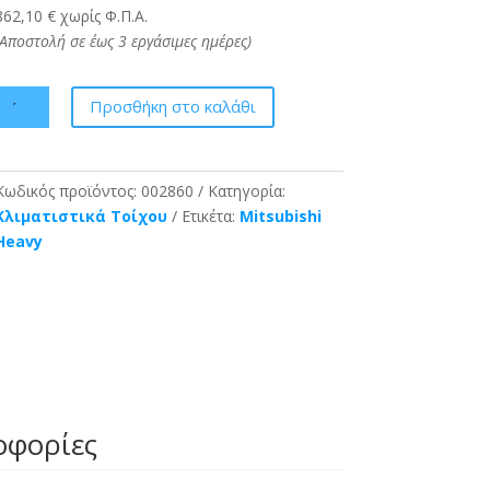
862,10 € χωρίς Φ.Π.Α.
(Αποστολή σε έως 3 εργάσιμες ημέρες)
MITSUBISHI
Προσθήκη στο καλάθι
Heavy
Diamond
SRK/SRC-
Κωδικός προϊόντος:
002860
Κατηγορία:
25
Κλιματιστικά Τοίχου
Ετικέτα:
Mitsubishi
ZSX-
Heavy
W
9000
BTU
ποσότητα
οφορίες