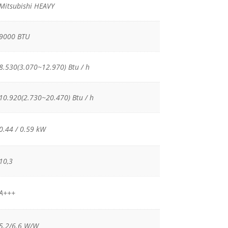
Mitsubishi HEAVY
9000 BTU
8.530(3.070~12.970) Btu / h
10.920(2.730~20.470) Btu / h
0.44 / 0.59 kW
10,3
A+++
5.2/6.6 W/W