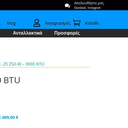
Ακολουθήστε μας

Facebook, Instagram


Λογαριασμός
Καλάθι
ε
Blog
Ανταλλακτικά
Προσφορές
- 25 ZSX-W – 9000 BTU
0 BTU
1.069,00
€