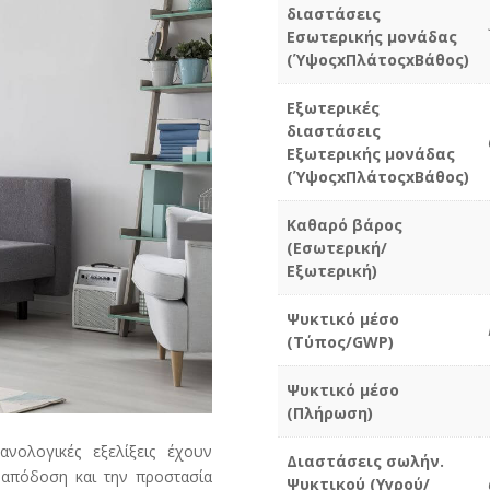
διαστάσεις
Εσωτερικής μονάδας
(ΎψοςxΠλάτοςxΒάθος)
Εξωτερικές
διαστάσεις
Εξωτερικής μονάδας
(ΎψοςxΠλάτοςxΒάθος)
Καθαρό βάρος
(Εσωτερική/
Εξωτερική)
Ψυκτικό μέσο
(Τύπος/GWP)
Ψυκτικό μέσο
(Πλήρωση)
νολογικές εξελίξεις έχουν
Διαστάσεις σωλήν.
ή απόδοση και την προστασία
Ψυκτικού (Υγρού/