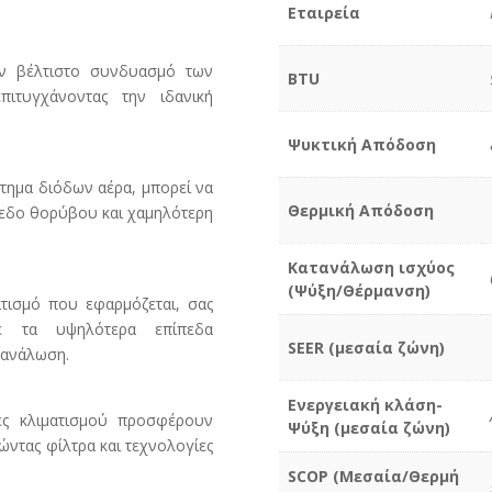
Εταιρεία
τον βέλτιστο συνδυασμό των
BTU
πιτυγχάνοντας την ιδανική
Ψυκτική Απόδοση
τημα διόδων αέρα, μπορεί να
Θερμική Απόδοση
πεδο θορύβου και χαμηλότερη
Κατανάλωση ισχύος
(Ψύξη/Θέρμανση)
ατισμό που εφαρμόζεται, σας
με τα υψηλότερα επίπεδα
SEER (μεσαία ζώνη)
τανάλωση.
Ενεργειακή κλάση-
ες κλιματισμού προσφέρουν
Ψύξη (μεσαία ζώνη)
ντας φίλτρα και τεχνολογίες
SCOP (Μεσαία/Θερμή