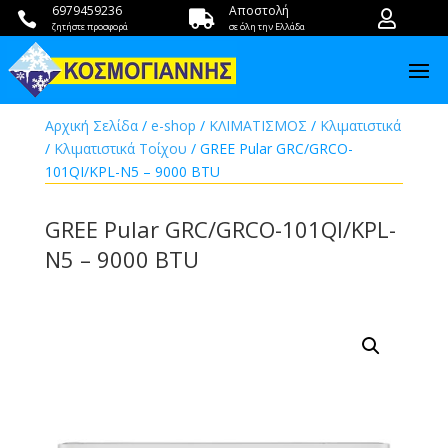
6979459236
Αποστολή



ζητήστε προσφορά
σε όλη την Ελλάδα
Αρχική Σελίδα
/
e-shop
/
ΚΛΙΜΑΤΙΣΜΟΣ
/
Κλιματιστικά
/
Κλιματιστικά Τοίχου
/ GREE Pular GRC/GRCO-
101QI/KPL-N5 – 9000 BTU
GREE Pular GRC/GRCO-101QI/KPL-
N5 – 9000 BTU