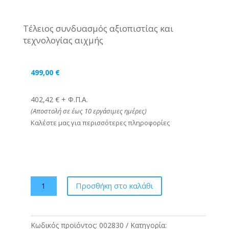
Τέλειος συνδυασμός αξιοπιστίας και
τεχνολογίας αιχμής
499,00
€
402,42 € + Φ.Π.Α.
(Αποστολή σε έως 10
εργάσιμες ημέρες)
Καλέστε μας για περισσότερες πληροφορίες
GREE
Προσθήκη στο καλάθι
Pular
GRC/GRCO-
101QI/KPL-
Κωδικός προϊόντος:
002830
Κατηγορία:
N5