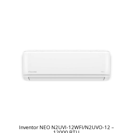
Inventor NEO Ν2UVI-12WFI/Ν2UVO-12 –
12000 BTU