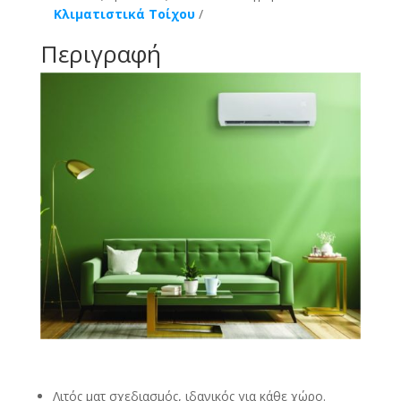
Κλιματιστικά Τοίχου
-
9000
Περιγραφή
BTU
ποσότητα
Λιτός ματ σχεδιασμός, ιδανικός για κάθε χώρο.