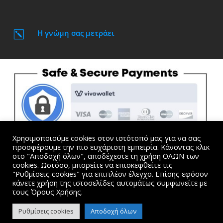
Η γνώμη σας μετράει
k
Χρησιμοποιούμε cookies στον ιστότοπό μας για να σας
προσφέρουμε την πιο ευχάριστη εμπειρία. Κάνοντας κλικ
στο "Αποδοχή όλων", αποδέχεστε τη χρήση ΟΛΩΝ των
cookies. Ωστόσο, μπορείτε να επισκεφθείτε τις
"Ρυθμίσεις cookies" για επιπλέον έλεγχο. Επίσης εφόσον
Όλες οι τιμές συμπεριλαμβάνουν Φ.Π.Α. |
Όροι
κάνετε χρήση της ιστοσελίδες αυτομάτως συμφωνείτε με
Χρήσης και Προσωπικά Δεδομένα
τους Όρους Χρήσης.
website created by Dimitris Kosmogiannis. © 2015-2024
Ρυθμίσεις cookies
Αποδοχή όλων
kosmogiannis.gr