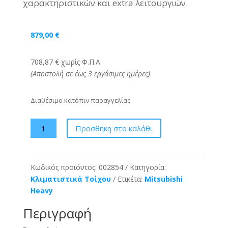
χαρακτηριστικών και extra λειτουργιών.
879,00
€
708,87 € χωρίς Φ.Π.Α.
(Αποστολή σε έως 3 εργάσιμες ημέρες)
Διαθέσιμο κατόπιν παραγγελίας
MITSUBISHI
Προσθήκη στο καλάθι
Heavy
Professional
DXK/DXC-
Κωδικός προϊόντος:
002854
Κατηγορία:
15
Κλιματιστικά Τοίχου
Ετικέτα:
Mitsubishi
Z6-
Heavy
W
-
Περιγραφή
16000