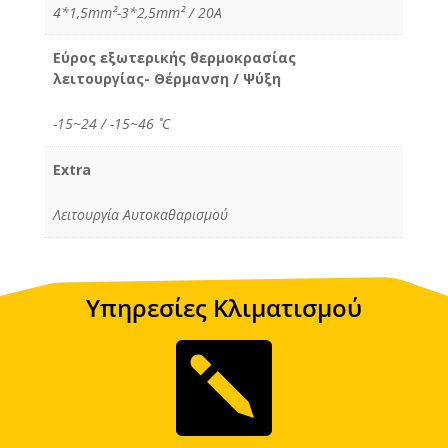
4*1,5mm²-3*2,5mm² / 20A
Εύρος εξωτερικής θερμοκρασίας
λειτουργίας- Θέρμανση / Ψύξη
-15~24 / -15~46 ˚C
Extra
Λειτουργία Αυτοκαθαρισμού
Υπηρεσίες Κλιματισμού
