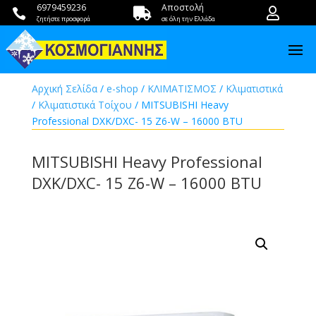
6979459236
Αποστολή



ζητήστε προσφορά
σε όλη την Ελλάδα
Αρχική Σελίδα
/
e-shop
/
ΚΛΙΜΑΤΙΣΜΟΣ
/
Κλιματιστικά
/
Κλιματιστικά Τοίχου
/ MITSUBISHI Heavy
Professional DXK/DXC- 15 Z6-W – 16000 BTU
MITSUBISHI Heavy Professional
DXK/DXC- 15 Z6-W – 16000 BTU