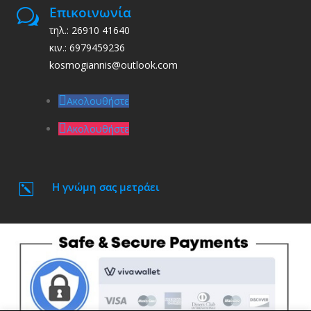
Επικοινωνία
w
τηλ.: 26910 41640
κιν.: 6979459236
kosmogiannis@outlook.com
Ακολουθήστε
Ακολουθήστε
Η γνώμη σας μετράει
k