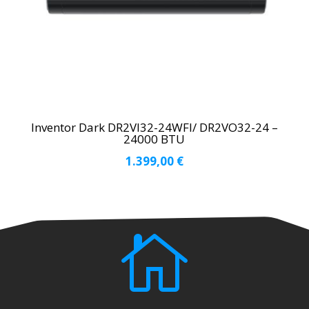
Inventor Dark DR2VI32-24WFI/ DR2VO32-24 –
24000 BTU
1.399,00
€
