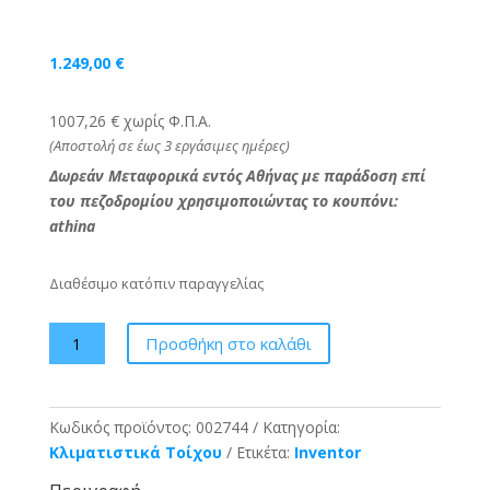
1.249,00
€
1007,26 € χωρίς Φ.Π.Α.
(Αποστολή σε έως 3 εργάσιμες ημέρες)
Δωρεάν Μεταφορικά εντός Αθήνας με παράδοση επί
του πεζοδρομίου χρησιμοποιώντας το κουπόνι:
athina
Διαθέσιμο κατόπιν παραγγελίας
Inventor
Προσθήκη στο καλάθι
Dark
DR2VI32-
18WFI/
Κωδικός προϊόντος:
002744
Κατηγορία:
DR2VO32-
Κλιματιστικά Τοίχου
Ετικέτα:
Inventor
18
-