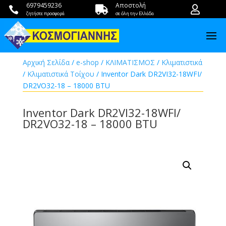
6979459236
Αποστολή



ζητήστε προσφορά
σε όλη την Ελλάδα
Αρχική Σελίδα
/
e-shop
/
ΚΛΙΜΑΤΙΣΜΟΣ
/
Κλιματιστικά
/
Κλιματιστικά Τοίχου
/ Inventor Dark DR2VI32-18WFI/
DR2VO32-18 – 18000 BTU
Inventor Dark DR2VI32-18WFI/
DR2VO32-18 – 18000 BTU