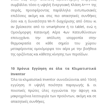
συμβάλλει τόσο η υψηλή Ενεργειακή Κλάση Α+++ της
σειράς, προσφέροντας παράλληλα εντυπωσιακές
επιδόσεις ακόμη και στις πιο απαιτητικές συνθήκες
όσο και η δυνατότητα Wi-Fi διαχείρισης από όπου κι
αν βρίσκεστε από το smartphone ή το tablet, ενώ η
Ομοιόμορφη Κατανομή Αέρα 4ων Κατευθύνσεων
επιτυγχάνει την απόλυτη ισορροπία στην
θερμοκρασία σε κάθε σημείο του χώρου
μεταφέροντας ομοιόμορφα τον αέρα με την βοήθεια
της οριζόντιας και κάθετης κίνησης των περσίδων.
10 Χρόνια Εγγύηση σε όλα τα Κλιματιστικά
Inventor
Όλα τα κλιματιστικά Inventor συνοδεύονται από 10ετή
εγγύηση. Η υψηλή ποιότητα παραγωγής & οι
ποιοτικές πρώτες ύλες εγγυώνται την άψογη και
μακροχρόνια λειτουργία των προϊόντων, ακόμη και σε
απαιτητικές συνθήκες.