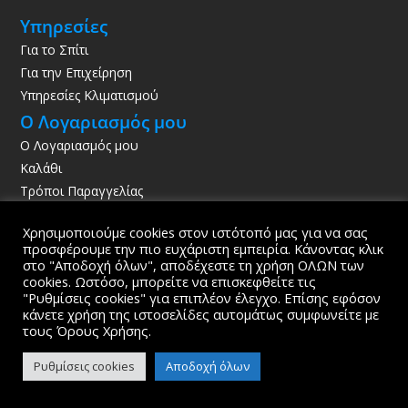
Υπηρεσίες
Για το Σπίτι
Για την Επιχείρηση
Υπηρεσίες Κλιματισμού
Ο Λογαριασμός μου
Ο Λογαριασμός μου
Καλάθι
Τρόποι Παραγγελίας
Τρόποι Πληρωμής
Χρησιμοποιούμε cookies στον ιστότοπό μας για να σας
Τρόποι Αποστολής
προσφέρουμε την πιο ευχάριστη εμπειρία. Κάνοντας κλικ
στο "Αποδοχή όλων", αποδέχεστε τη χρήση ΟΛΩΝ των
Κατάστημα
cookies. Ωστόσο, μπορείτε να επισκεφθείτε τις

"Ρυθμίσεις cookies" για επιπλέον έλεγχο. Επίσης εφόσον
Διακοπτό
κάνετε χρήση της ιστοσελίδες αυτομάτως συμφωνείτε με
Αχαϊα
τους Όρους Χρήσης.
25003
Ρυθμίσεις cookies
Αποδοχή όλων
Ωράριο

Δευτέρα έως Σάββατο