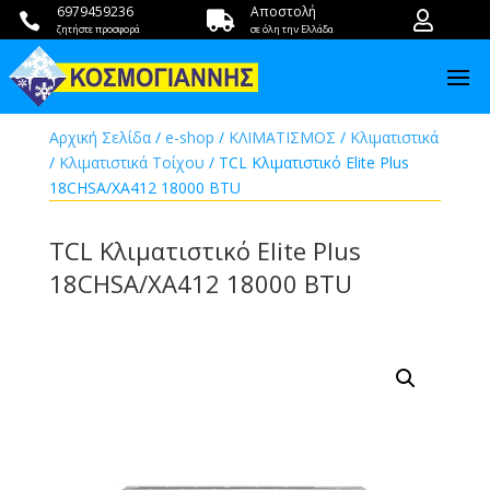
6979459236
Αποστολή



ζητήστε προσφορά
σε όλη την Ελλάδα
Αρχική Σελίδα
/
e-shop
/
ΚΛΙΜΑΤΙΣΜΟΣ
/
Κλιματιστικά
/
Κλιματιστικά Τοίχου
/ TCL Κλιματιστικό Elite Plus
18CHSA/XA412 18000 BTU
TCL Κλιματιστικό Elite Plus
18CHSA/XA412 18000 BTU