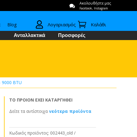
Ακολουθήστε μας

Facebook, Instagram


Λογαριασμός
Καλάθι
ε
Blog
Ανταλλακτικά
Προσφορές
– 9000 BTU
ΤΟ ΠΡΟΙΟΝ ΕΧΕΙ ΚΑΤΑΡΓΗΘΕΙ
Δείτε τα αντίστοιχα
νεότερα προϊόντα
Κωδικός προϊόντος:
002443_old