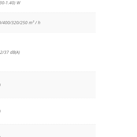
.30-1.40) W
/400/320/250 m³ / h
2/37 dB(A)
)
)