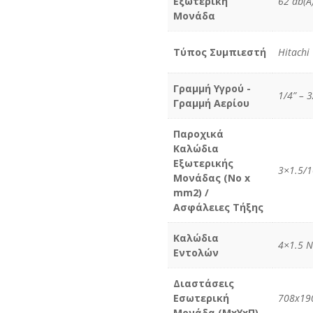
Εξωτερική
62 db(A
Μονάδα
Τύπος Συμπιεστή
Hitachi
Γραμμή Υγρού -
1/4” – 3
Γραμμή Αερίου
Παροχικά
Καλώδια
Εξωτερικής
3×1.5/
Μονάδας (No x
mm2) /
Ασφάλειες Τήξης
Καλώδια
4×1.5 
Εντολών
Διαστάσεις
Εσωτερική
708x19
Μονάδα (MxYxΠ)