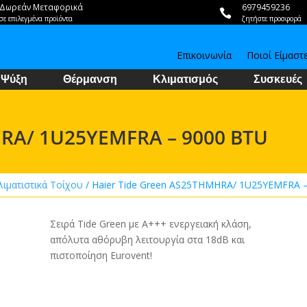
Δωρεάν Μεταφορικά
6979459236

σε επιλεγμένα προϊόντα
ζητήστε προσφορά
Επικοινωνία
Ποιοί Είμαστ
Ψύξη
Θέρμανση
Κλιματισμός
Συσκευές
HRA/ 1U25YEMFRA – 9000 BTU
λιματιστικά Τοίχου
/ Haier Tide Green AS25THMHRA/ 1U25YEMFRA 
Σειρά Tide Green με Α+++ ενεργειακή κλάση,
απόλυτα αθόρυβη λειτουργία στα 18dB και
πιστοποίηση Eurovent!