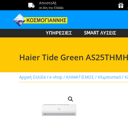
Αποστολή


σε όλη την Ελλάδα
ΥΠΗΡΕΣΙΕΣ
SMART ΛΥΣΕΙΣ
Haier Tide Green AS25THM
Αρχική Σελίδα
/
e-shop
/
ΚΛΙΜΑΤΙΣΜΟΣ
/
Κλιματιστικά
/
Κ