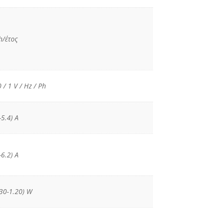
h/έτος
 / 1 V / Hz / Ph
-5.4) A
-6.2) A
.30-1.20) W