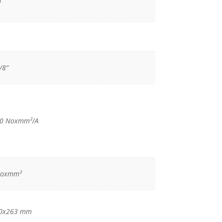
)
/8”
10 Noxmm²/A
Νοxmm²
0x263 mm