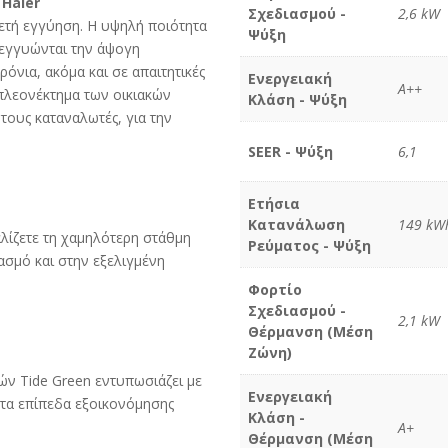
 Haier
Σχεδιασμού -
2,6 kW
5ετή εγγύηση. Η υψηλή ποιότητα
Ψύξη
, εγγυώνται την άψογη
ρόνια, ακόμα και σε απαιτητικές
Ενεργειακή
Α++
 πλεονέκτημα των οικιακών
Κλάση - Ψύξη
 τους καταναλωτές, για την
SEER - Ψύξη
6,1
Ετήσια
Κατανάλωση
149 kW
λίζετε τη χαμηλότερη στάθμη
Ρεύματος - Ψύξη
ασμό και στην εξελιγμένη
Φορτίο
Σχεδιασμού -
2,1 kW
Θέρμανση (Μέση
Ζώνη)
κών Tide Green εντυπωσιάζει με
Ενεργειακή
ιστα επίπεδα εξοικονόμησης
Κλάση -
Α+
Θέρμανση (Μέση