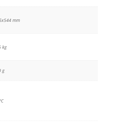
5x544 mm
6 kg
0 g
ºC