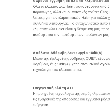
5 Χρόνια Εγγύηση σε όλα τα Κλιματιστικά
Όλα τα κλιματιστικά Haier, συνοδεύονται από 
παραγωγής, αλλά και οι ποιοτικές πρώτες ύλες
λειτουργία των κλιματιστικών Haier για πολλά χ
συνθήκες λειτουργίας. Το ανταγωνιστικό αυτό
κλιματιστικών Haier είναι η δέσμευση μας, προς
ποιότητα και την πιστότητα των προϊόντων μας.
Απόλυτα Αθόρυβη Λειτουργία 18dB(A)
Μέσω της εξελιγμένης ρύθμισης QUIET, εξασφα
θορύβου, έως 18dB(A), χάρη στον ειδικό σχεδι
τεχνολογία του κλιματιστικού.
Ενεργειακή Κλάση Α+++
Η προηγμένη τεχνολογία της σειράς κλιματιστι
τις εξαιρετικές της αποδόσεις και εγγυάται μέγ
ενέργειας.