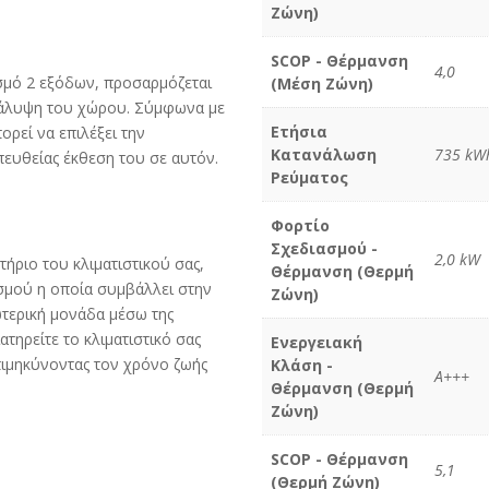
Ζώνη)
SCOP - Θέρμανση
4,0
ασμό 2 εξόδων, προσαρμόζεται
(Μέση Ζώνη)
 κάλυψη του χώρου. Σύμφωνα με
Ετήσια
ορεί να επιλέξει την
Κατανάλωση
735 kWh
πευθείας έκθεση του σε αυτόν.
Ρεύματος
Φορτίο
Σχεδιασμού -
2,0 kW
ήριο του κλιματιστικού σας,
Θέρμανση (Θερμή
ισμού η οποία συμβάλλει στην
Ζώνη)
τερική μονάδα μέσω της
τηρείτε το κλιματιστικό σας
Ενεργειακή
επιμηκύνοντας τον χρόνο ζωής
Κλάση -
A+++
Θέρμανση (Θερμή
Ζώνη)
SCOP - Θέρμανση
5,1
(Θερμή Ζώνη)