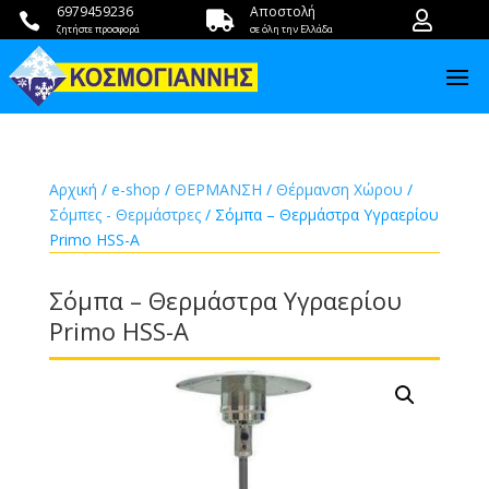
6979459236
Αποστολή



ζητήστε προσφορά
σε όλη την Ελλάδα
Αρχική
/
e-shop
/
ΘΕΡΜΑΝΣΗ
/
Θέρμανση Χώρου
/
Σόμπες - Θερμάστρες
/ Σόμπα – Θερμάστρα Υγραερίου
Primo HSS-A
Σόμπα – Θερμάστρα Υγραερίου
Primo HSS-A