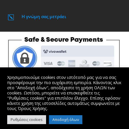
Η γνώμη σας μετράει
k
Χρησιμοποιούμε cookies στον ιστότοπό μας για να σας
προσφέρουμε την πιο ευχάριστη εμπειρία. Κάνοντας κλικ
στο "Αποδοχή όλων", αποδέχεστε τη χρήση ΟΛΩΝ των
cookies. Ωστόσο, μπορείτε να επισκεφθείτε τις
"Ρυθμίσεις cookies" για επιπλέον έλεγχο. Επίσης εφόσον
Όλες οι τιμές συμπεριλαμβάνουν Φ.Π.Α. |
Όροι
κάνετε χρήση της ιστοσελίδες αυτομάτως συμφωνείτε με
Χρήσης και Προσωπικά Δεδομένα
τους Όρους Χρήσης.
website created by Dimitris Kosmogiannis. © 2015-2024
Ρυθμίσεις cookies
Αποδοχή όλων
kosmogiannis.gr
– Made with ❤ in Diakopto – Powered by Coffee –