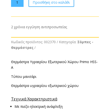
Σόμπα
Προσθήκη στο καλάθι
-
Θερμάστρα
Υγραερίου
Primo
2 χρόνια εγγύηση αντιπροσωπείας
HSS-
A
ποσότητα
Κωδικός προϊόντος:
002370
Κατηγορία:
Σόμπες -
Θερμάστρες
Θερμάστρα Υγραερίου Εξωτερικού Χώρου Primo HSS-
A
Τύπου μανιτάρι
Θερμάστρα υγραερίου εξωτερικού χώρου
Τεχνικά Χαρακτηριστικά
Με πιεζο-ηλεκτρική ανάφλεξη