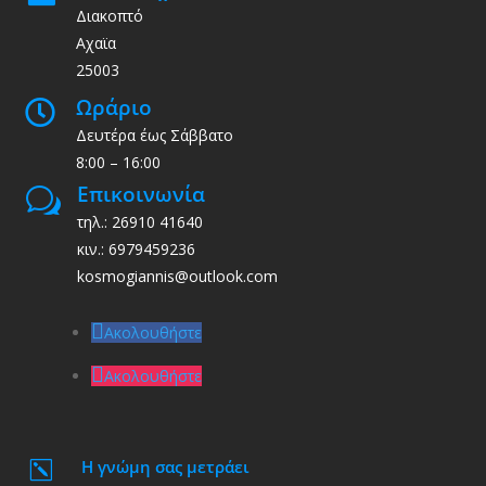
Διακοπτό
Αχαϊα
25003
Ωράριο

Δευτέρα έως Σάββατο
8:00 – 16:00
Επικοινωνία
w
τηλ.: 26910 41640
κιν.: 6979459236
kosmogiannis@outlook.com
Ακολουθήστε
Ακολουθήστε
Η γνώμη σας μετράει
k