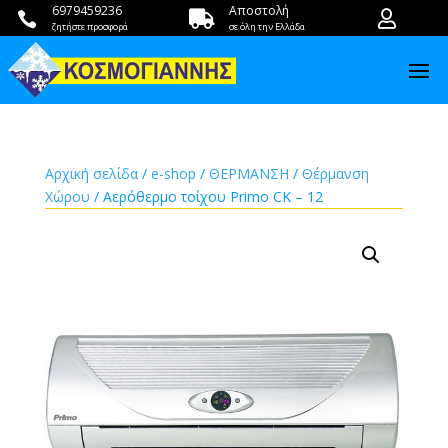
6979459236
Αποστολή



ζητήστε προσφορά
σε όλη την Ελλάδα
Αρχική σελίδα
/
e-shop
/
ΘΕΡΜΑΝΣΗ
/
Θέρμανση
Χώρου
/ Αερόθερμο τοίχου Primo CK – 12