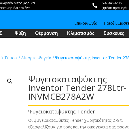
Δωρεάν Μεταφορικά
6979459236

σε επιλεγμένα προϊόντα
ζητήστε προσφορά
Επικοινωνία
Ποιοί Είμαστ
Σ
Ψύξη
Θέρμανση
Κλιματισμός
Συσκευές
ού Τύπου
/
Δίπορτα Ψυγεία
/ Ψυγειοκαταψύκτης Inventor Tender 278
Ψυγειοκαταψύκτης
Inventor Tender 278Ltr-
INVMCB278A2W
Ψυγειοκαταψύκτης Tender
Οι ψυγειοκαταψύκτες Tender χωρητικότητας 278lt,
εξασφαλίζουν για εσάς και την οικογένεια σας φροντ