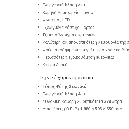
Ενεργειακή Κλάση A++
Χαμηλή Δημιουργία Πάγου
Φωτισμός LED
Εξελιγμένα Λάστιχα Πόρτας
Έξυπνο Άνοιγμα συρταριών
Καλύτερη και αποδοτικότερη λειτουργία της 
Φρέσκα τρόφιμα για μεγαλύτερο χρονικό διά
Περισσότερη εξοικονόμηση ενέργειας
Χρώμα Λευκό
Τεχνικά χαρακτηριστικά:
Τύπος Ψύξης
Στατικό
Ενεργειακή Kλάση
A++
Συνολική Καθαρή Χωρητικότητα
278
λίτρα
Διαστάσεις (ΥxΠxΒ)
1.880 × 595 × 550
mm