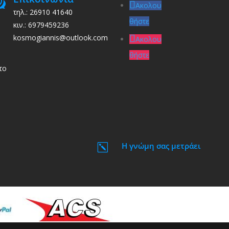
w
Ακολου
τηλ.: 26910 41640
θήστε
κιν.: 6979459236
kosmogiannis@outlook.com
Ακολου
θήστε
το
Η γνώμη σας μετράει
k