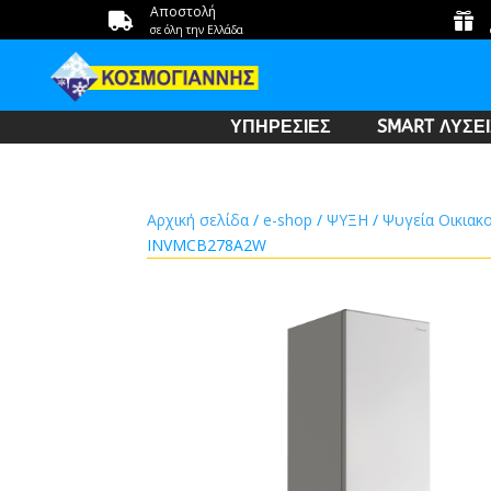
Αποστολή


σε όλη την Ελλάδα
ΥΠΗΡΕΣΙΕΣ
SMART ΛΥΣΕΙ
Αρχική σελίδα
/
e-shop
/
ΨΥΞΗ
/
Ψυγεία Οικιακ
INVMCB278A2W