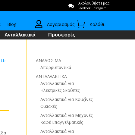
Ακολουθήστε μας

Facebook, Instagram


Λογαριασμός
Καλάθι
ε
Blog
Ανταλλακτικά
Προσφορές
Ltr-
ΑΝΑΛΩΣΙΜΑ
Απορρυπαντικά
ΑΝΤΑΛΛΑΚΤΙΚΑ
Ανταλλακτικά για
Ηλεκτρικές Σκούπες
Ανταλλακτικά για Κουζίνες
Οικιακές
Ανταλλακτικά για Μηχανές
Καφέ Επαγγελματικές
Ανταλλακτικά για
ίδα