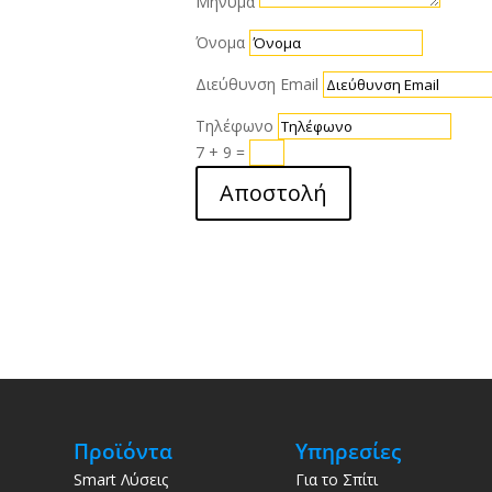
Μήνυμα
Όνομα
Διεύθυνση Email
Τηλέφωνο
7 + 9
=
Αποστολή
Προϊόντα
Υπηρεσίες
Smart Λύσεις
Για το Σπίτι