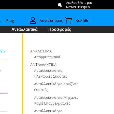
Ακολουθήστε μας

Facebook, Instagram


Λογαριασμός
Καλάθι
ε
Blog
Ανταλλακτικά
Προσφορές
72G
ΑΝΑΛΩΣΙΜΑ
Απορρυπαντικά
ΑΝΤΑΛΛΑΚΤΙΚΑ
ο
Ανταλλακτικά για
Ηλεκτρικές Σκούπες
Ανταλλακτικά για Κουζίνες
Οικιακές
Ανταλλακτικά για Μηχανές
Καφέ Επαγγελματικές
Ανταλλακτικά για