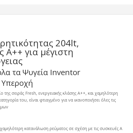
ρητικότητας 204lt,
ς Α++ για μέγιστη
γειας
λα τα Ψυγεία Inventor
ή Υπεροχή
ο της σειράς Fresh, ενεργειακής κλάσης Α++, και χαμηλότερη
ατηγορία του, είναι φτιαγμένο για να ικανοποιήσει όλες τις
ίμων
χαμηλότερη κατανάλωση ρεύματος σε σχέση με τις συσκευές Α