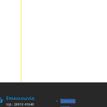
Επικοινωνία
w
Ακολου
τηλ.: 26910 41640