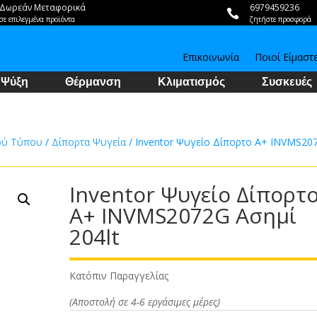
Δωρεάν Μεταφορικά
6979459236

σε επιλεγμένα προϊόντα
ζητήστε προσφορά
Επικοινωνία
Ποιοί Είμαστ
Ψύξη
Θέρμανση
Κλιματισμός
Συσκευές
ού Τύπου
/
Δίπορτα Ψυγεία
/ Inventor Ψυγείο Δίπορτο A+ INVMS20
Inventor Ψυγείο Δίπορτ
A+ INVMS2072G Ασημί
204lt
Κατόπιν Παραγγελίας
(Αποστολή σε 4-6 εργάσιμες μέρες)