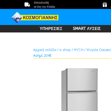
Αποστολή


σε όλη την Ελλάδα
ΥΠΗΡΕΣΙΕΣ
SMART ΛΥΣΕΙΣ
Αρχική σελίδα
/
e-shop
/
ΨΥΞΗ
/
Ψυγεία Οικιακ
Ασημί 204lt