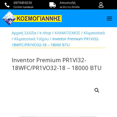
6979459236
Αποστολή



ζητήστε προσφορά
σε όλη την Ελλάδα
Αρχική Σελίδα
/
e-shop
/
ΚΛΙΜΑΤΙΣΜΟΣ
/
Κλιματιστικά
/
Κλιματιστικά Τοίχου
/ Inventor Premium PR1VI32-
18WFC/PR1VO32-18 – 18000 BTU
Inventor Premium PR1VI32-
18WFC/PR1VO32-18 – 18000 BTU