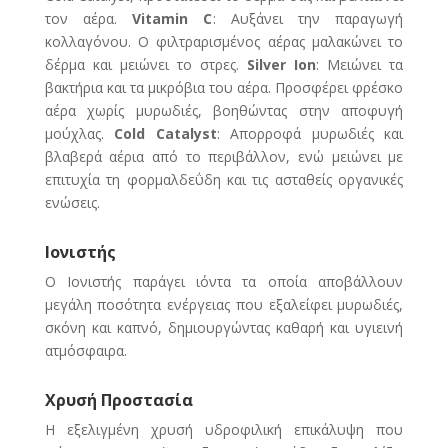
τον αέρα.
Vitamin C
: Αυξάνει την παραγωγή
κολλαγόνου. Ο φιλτραρισμένος αέρας μαλακώνει το
δέρμα και μειώνει το στρες.
Silver Ion
: Μειώνει τα
βακτήρια και τα μικρόβια του αέρα. Προσφέρει φρέσκο
αέρα χωρίς μυρωδιές, βοηθώντας στην αποφυγή
μούχλας.
Cold Catalyst
: Απορροφά μυρωδιές και
βλαβερά αέρια από το περιβάλλον, ενώ μειώνει με
επιτυχία τη φορμαλδεΰδη και τις ασταθείς οργανικές
ενώσεις.
Ιονιστής
Ο Ιονιστής παράγει ιόντα τα οποία αποβάλλουν
μεγάλη ποσότητα ενέργειας που εξαλείφει μυρωδιές,
σκόνη και καπνό, δημιουργώντας καθαρή και υγιεινή
ατμόσφαιρα.
Χρυσή Προστασία
Η εξελιγμένη χρυσή υδροφιλική επικάλυψη που