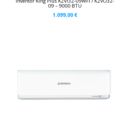
Inventor King Plus K2VI32-09WFI / K2VO32-
09 – 9000 BTU
1.099,00
€