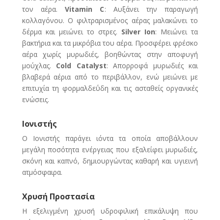
τον αέρα.
Vitamin C
: Αυξάνει την παραγωγή
κολλαγόνου. Ο φιλτραρισμένος αέρας μαλακώνει το
δέρμα και μειώνει το στρες.
Silver Ion
: Μειώνει τα
βακτήρια και τα μικρόβια του αέρα. Προσφέρει φρέσκο
αέρα χωρίς μυρωδιές, βοηθώντας στην αποφυγή
μούχλας.
Cold Catalyst
: Απορροφά μυρωδιές και
βλαβερά αέρια από το περιβάλλον, ενώ μειώνει με
επιτυχία τη φορμαλδεΰδη και τις ασταθείς οργανικές
ενώσεις.
Ιονιστής
Ο Ιονιστής παράγει ιόντα τα οποία αποβάλλουν
μεγάλη ποσότητα ενέργειας που εξαλείφει μυρωδιές,
σκόνη και καπνό, δημιουργώντας καθαρή και υγιεινή
ατμόσφαιρα.
Χρυσή Προστασία
Η εξελιγμένη χρυσή υδροφιλική επικάλυψη που