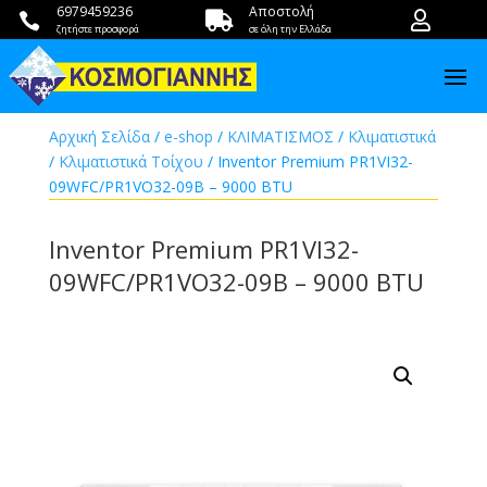
6979459236
Αποστολή



ζητήστε προσφορά
σε όλη την Ελλάδα
Αρχική Σελίδα
/
e-shop
/
ΚΛΙΜΑΤΙΣΜΟΣ
/
Κλιματιστικά
/
Κλιματιστικά Τοίχου
/ Inventor Premium PR1VI32-
09WFC/PR1VO32-09B – 9000 BTU
Inventor Premium PR1VI32-
09WFC/PR1VO32-09B – 9000 BTU