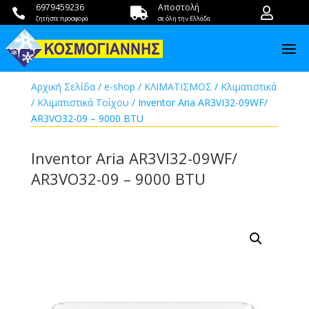
6979459236
Αποστολή



ζητήστε προσφορά
σε όλη την Ελλάδα
Αρχική Σελίδα
/
e-shop
/
ΚΛΙΜΑΤΙΣΜΟΣ
/
Κλιματιστικά
/
Κλιματιστικά Τοίχου
/ Inventor Aria AR3VI32-09WF/
AR3VO32-09 – 9000 BTU
Inventor Aria AR3VI32-09WF/
AR3VO32-09 – 9000 BTU