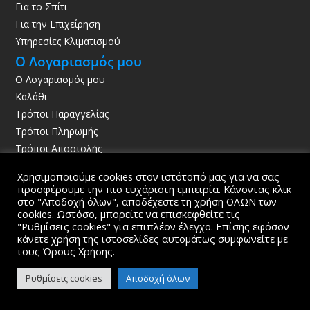
Για το Σπίτι
Για την Επιχείρηση
Υπηρεσίες Κλιματισμού
Ο Λογαριασμός μου
Ο Λογαριασμός μου
Καλάθι
Τρόποι Παραγγελίας
Τρόποι Πληρωμής
Τρόποι Αποστολής
Χρησιμοποιούμε cookies στον ιστότοπό μας για να σας
Κατάστημα

προσφέρουμε την πιο ευχάριστη εμπειρία. Κάνοντας κλικ
στο "Αποδοχή όλων", αποδέχεστε τη χρήση ΟΛΩΝ των
Διακοπτό
cookies. Ωστόσο, μπορείτε να επισκεφθείτε τις
Αχαϊα
"Ρυθμίσεις cookies" για επιπλέον έλεγχο. Επίσης εφόσον
25003
κάνετε χρήση της ιστοσελίδες αυτομάτως συμφωνείτε με
τους Όρους Χρήσης.
Ωράριο

Δευτέρα έως Σάββατο
Ρυθμίσεις cookies
Αποδοχή όλων
8:00 – 16:00