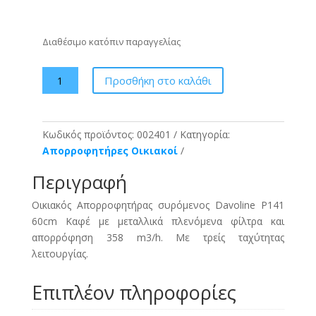
Διαθέσιμο κατόπιν παραγγελίας
Απορροφητήρας
Προσθήκη στο καλάθι
Davoline
P141
60cm
Κωδικός προϊόντος:
002401
Κατηγορία:
Καφέ
Απορροφητήρες Οικιακοί
ποσότητα
Περιγραφή
Οικιακός Απορροφητήρας συρόμενος Davoline P141
60cm Καφέ με μεταλλικά πλενόμενα φίλτρα και
απορρόφηση 358 m3/h. Με τρείς ταχύτητας
λειτουργίας.
Επιπλέον πληροφορίες