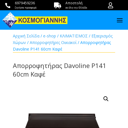
6979459236
Αποστολή



ζητήστε προσφορά
σε όλη την Ελλάδα
Αρχική Σελίδα
/
e-shop
/
ΚΛΙΜΑΤΙΣΜΟΣ
/
Εξαερισμός
Χώρων
/
Απορροφητήρες Οικιακοί
/ Απορροφητήρας
Davoline P141 60cm Καφέ
Απορροφητήρας Davoline P141
60cm Καφέ