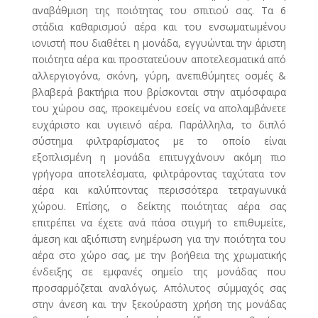
αναβάθμιση της ποιότητας του σπιτιού σας. Τα 6
στάδια καθαρισμού αέρα και του ενσωματωμένου
ιονιστή που διαθέτει η μονάδα, εγγυώνται την άριστη
ποιότητα αέρα και προστατεύουν αποτελεσματικά από
αλλεργιογόνα, σκόνη, γύρη, ανεπιθύμητες οσμές &
βλαβερά βακτήρια που βρίσκονται στην ατμόσφαιρα
του χώρου σας, προκειμένου εσείς να απολαμβάνετε
ευχάριστο και υγιεινό αέρα. Παράλληλα, το διπλό
σύστημα φιλτραρίσματος με το οποίο είναι
εξοπλισμένη η μονάδα επιτυγχάνουν ακόμη πιο
γρήγορα αποτελέσματα, φιλτράροντας ταχύτατα τον
αέρα και καλύπτοντας περισσότερα τετραγωνικά
χώρου. Επίσης, ο δείκτης ποιότητας αέρα σας
επιτρέπει να έχετε ανά πάσα στιγμή το επιθυμείτε,
άμεση και αξιόπιστη ενημέρωση για την ποιότητα του
αέρα στο χώρο σας, με την βοήθεια της χρωματικής
ένδειξης σε εμφανές σημείο της μονάδας που
προσαρμόζεται αναλόγως. Απόλυτος σύμμαχός σας
στην άνεση και την ξεκούραστη χρήση της μονάδας