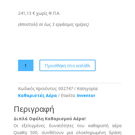
241,13 € χωρίς Φ.Π.Α.
(Αποστολή σε έως 3 εργάσιμες ημέρες)
Καθαριστής
Προσθήκη στο καλάθι
Αέρα
Inventor
Quality
Κωδικός προϊόντος:
002747
Κατηγορία:
QLT-
Καθαριστές Αέρα
Ετικέτα:
Inventor
500
ποσότητα
Περιγραφή
Διπλά Οφέλη Καθαρισμού Αέρα!
Οι εξελιγμένες δυνατότητες του καθαριστή αέρα
Quality 500, συνθέτουν μια ολοκληρωμένη δράση