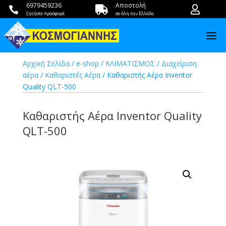
6979459236
Αποστολή



ζητήστε προσφορά
σε όλη την Ελλάδα
Αρχική Σελίδα
/
e-shop
/
ΚΛΙΜΑΤΙΣΜΟΣ
/
Διαχείριση
αέρα
/
Καθαριστές Αέρα
/ Καθαριστής Αέρα Inventor
Quality QLT-500
Καθαριστής Αέρα Inventor Quality
QLT-500