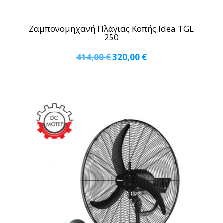
Ζαμπονομηχανή Πλάγιας Κοπής Idea TGL
250
Original
Η
414,00
€
320,00
€
price
τρέχουσα
was:
τιμή
414,00 €.
είναι:
320,00 €.