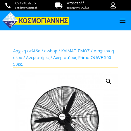
6979459236
Αποστολή



ζητήστε προσφορά
σε όλη την Ελλάδα
Αρχική σελίδα
/
e-shop
/
ΚΛΙΜΑΤΙΣΜΟΣ
/
Διαχείριση
αέρα
/
Ανεμιστήρες
/ Ανεμιστήρας Primo OUWF 500
50εκ.