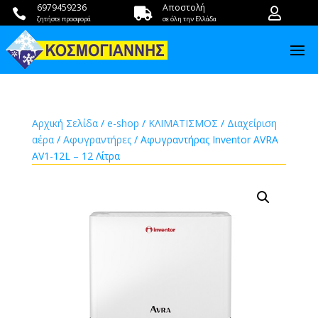
6979459236
Αποστολή



ζητήστε προσφορά
σε όλη την Ελλάδα
Αρχική Σελίδα
/
e-shop
/
ΚΛΙΜΑΤΙΣΜΟΣ
/
Διαχείριση
αέρα
/
Αφυγραντήρες
/ Αφυγραντήρας Inventor AVRA
AV1-12L – 12 Λίτρα