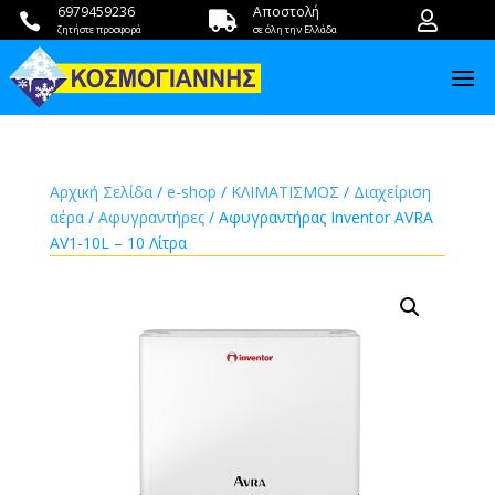
6979459236
Αποστολή



ζητήστε προσφορά
σε όλη την Ελλάδα
Αρχική Σελίδα
/
e-shop
/
ΚΛΙΜΑΤΙΣΜΟΣ
/
Διαχείριση
αέρα
/
Αφυγραντήρες
/ Αφυγραντήρας Inventor AVRA
AV1-10L – 10 Λίτρα