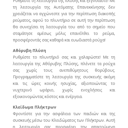
Ρυθμίστε τη λειτουργία της πλύσης και ξεγνοιάστε! Με
τη λειτουργία της Αυτόματης Επανεκκίνησης δεν
χρειάζεται να αγχώνεστε για την περίπτωση διακοπής
ρεύματος, αφού το πλυντήριο σε αυτή την περίπτωση
θα συνεχίσει τη λειτουργία του από το σημείο που
σταμάτησε αμέσως μόλις επανέλθει το ρεύμα,
προσφέροντάς σας καθαρά και ευωδιαστά ρούχα!
Αθόρυβη Πλύση
Ρυθμίστε το πλυντήριό σας και χαλαρώστε! Με τη
λειτουργία της Αθόρυβης Πλύσης, πλένετε τα ρούχα
σας χωρίς τους ανεπιθύμητους θορύβους.
Προγραμματίστε τη λειτουργία της συσκευής ακόμη
και τις ώρες κοινής ησυχίας, αξιοποιώντας το
νυχτερινό ωράριο, χωρίς ενοχλήσεις και
εξοικονομώντας κόστος και ενέργεια.
Κλείδωμα Πλήκτρων
Φροντίστε για την ασφάλεια των παιδιών και της
συσκευής μέσω του Κλειδώματος των Πλήκτρων. Αυτή
η λειτουργία σας προσφέρει την απαιτούμενη