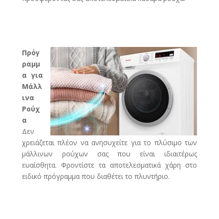
Πρόγ
ραμμ
α για
Μάλλ
ινα
Ρούχ
α
Δεν
χρειάζεται πλέον να ανησυχείτε για το πλύσιμο των
μάλλινων ρούχων σας που είναι ιδιαιτέρως
ευαίσθητα. Φροντίστε τα αποτελεσματικά χάρη στο
ειδικό πρόγραμμα που διαθέτει το πλυντήριο.