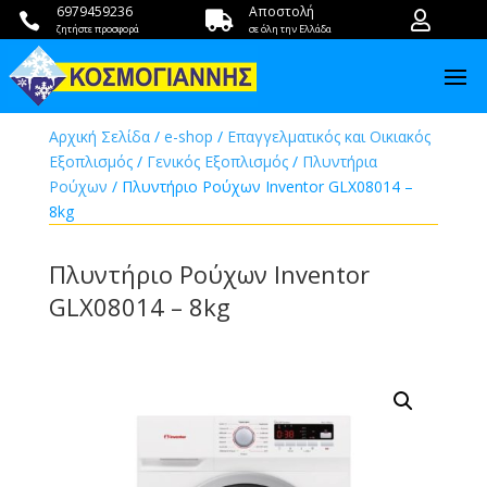
6979459236
Αποστολή



ζητήστε προσφορά
σε όλη την Ελλάδα
Αρχική Σελίδα
/
e-shop
/
Επαγγελματικός και Οικιακός
Εξοπλισμός
/
Γενικός Εξοπλισμός
/
Πλυντήρια
Ρούχων
/ Πλυντήριο Ρούχων Inventor GLX08014 –
8kg
Πλυντήριο Ρούχων Inventor
GLX08014 – 8kg