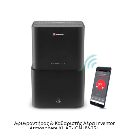
Αφυγραντήρας & Καθαριστής Αέρα Inventor
Atmosphere XL AT-IONUV-25L