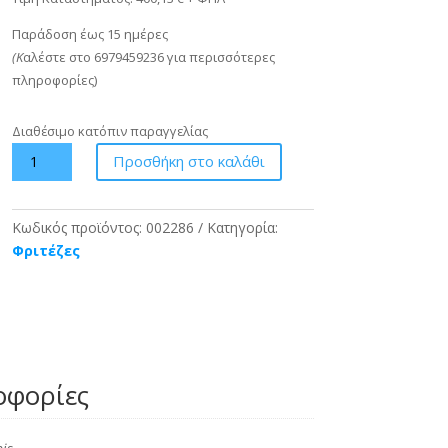
Παράδοση έως 15 ημέρες
(Κ
αλέστε στο 6979459236 για περισσότερες
πληροφορίες)
Διαθέσιμο κατόπιν παραγγελίας
Φριτέζα
Προσθήκη στο καλάθι
Μονή
TZELEPIS
-
Κωδικός προϊόντος:
002286
Κατηγορία:
ΤΖΕΘΑΝ
Φριτέζες
TX5
(10lt-
12lt)
380V
με
βρύση
οφορίες
ποσότητα