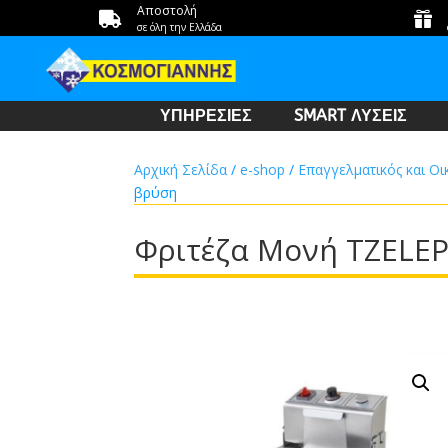
Αποστολή


σε όλη την Ελλάδα
ΥΠΗΡΕΣΙΕΣ
SMART ΛΥΣΕΙΣ
Αρχική Σελίδα
/
e-shop
/
Επαγγελματικός και Οι
βρύση
Φριτέζα Μονή TZELEPI