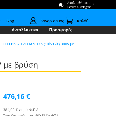
Ακολουθήστε μας

Facebook, Instagram


Λογαριασμός
Καλάθι
ε
Blog
Ανταλλακτικά
Προσφορές
TZELEPIS – ΤΖΕΘΑΝ TX5 (10lt-12lt) 380V με
V με βρύση
476,16
€
384,00 € χωρίς Φ.Π.Α.
Τιμή Καταστήματος: 400,13 € + ΦΠΑ