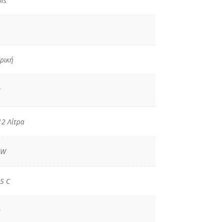
pis
ρική
12 Λίτρα
 W
5 C