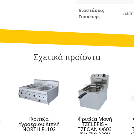
Διαστάσεις
Πλάτ
Συσκευής
Σχετικά προϊόντα
ή
Φριτέζα
Φριτέζα Μονή
Υγραερίου Διπλή
TZELEPIS –
2
NORTH FL102
ΤΖΕΘΑΝ Φ603