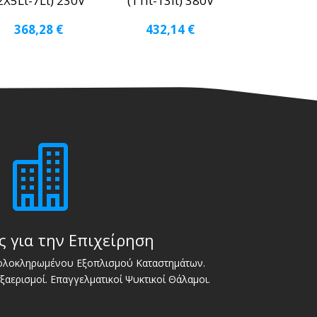
2Χ5Lt-7Lt) 230V
(11lt-13lt) 380V
368,28
€
432,14
€

ς για την Επιχείρηση
 ολοκληρωμένου Εξοπλισμού Καταστημάτων.
Εξαερισμοί. Επαγγελματικοί Ψυκτικοί Θάλαμοι.