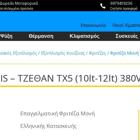
Δωρεάν Μεταφορικά
6979459236

σε επιλεγμένα προϊόντα
ζητήστε προσφορά
Επικοινωνία
Ποιοί Είμαστ
Ψύξη
Θέρμανση
Κλιματισμός
Συσκευές
κιακός Εξοπλισμός
/
Εξοπλισμός Κουζίνας
/
Φριτέζες
/ Φριτέζα Μονή 
S – ΤΖΕΘΑΝ TX5 (10lt-12lt) 380
Επαγγελματική Φριτέζα Μονή
Ελληνικής Κατασκευής