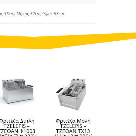
ος 36cm, Μήκος 52cm, Ύψος 53cm
Φριτέζα Διπλή
Φριτέζα Μονή
TZELEPIS –
TZELEPIS –
ΤΖΕΘΑΝ Φ1003
ΤΖΕΘΑΝ TX13