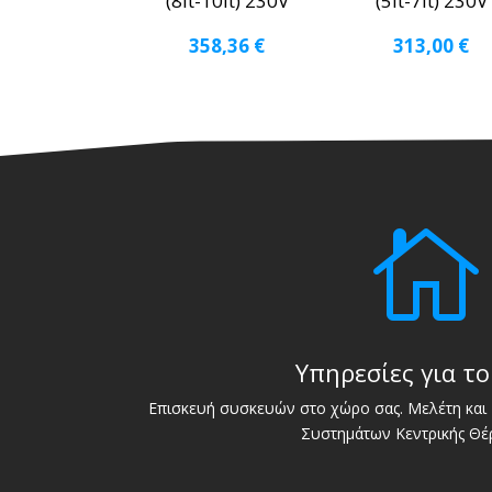
(8lt-10lt) 230V
(5lt-7lt) 230V
358,36
€
313,00
€

Υπηρεσίες για το
Επισκευή συσκευών στο χώρο σας. Μελέτη και 
Συστημάτων Κεντρικής Θέ