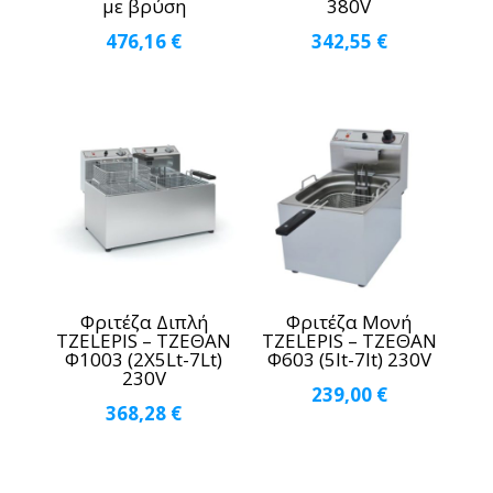
με βρύση
380V
476,16
€
342,55
€
Φριτέζα Διπλή
Φριτέζα Μονή
TZELEPIS – ΤΖΕΘΑΝ
TZELEPIS – ΤΖΕΘΑΝ
Φ1003 (2Χ5Lt-7Lt)
Φ603 (5lt-7lt) 230V
230V
239,00
€
368,28
€