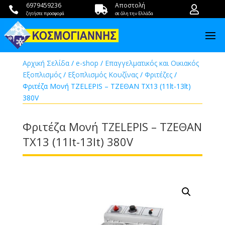
6979459236
Αποστολή



ζητήστε προσφορά
σε όλη την Ελλάδα
Αρχική Σελίδα
/
e-shop
/
Επαγγελματικός και Οικιακός
Εξοπλισμός
/
Εξοπλισμός Κουζίνας
/
Φριτέζες
/
Φριτέζα Μονή TZELEPIS – ΤΖΕΘΑΝ TX13 (11lt-13lt)
380V
Φριτέζα Μονή TZELEPIS – ΤΖΕΘΑΝ
TX13 (11lt-13lt) 380V