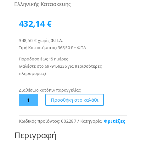
Ελληνικής Κατασκευής
432,14
€
348,50 € χωρίς Φ.Π.Α.
Τιμή Καταστήματος: 368,50 € + ΦΠΑ
Παράδοση έως 15 ημέρες
(Κ
αλέστε στο 6979459236 για περισσότερες
πληροφορίες)
Διαθέσιμο κατόπιν παραγγελίας
Φριτέζα
Προσθήκη στο καλάθι
Μονή
TZELEPIS
-
Κωδικός προϊόντος:
002287
Κατηγορία:
Φριτέζες
ΤΖΕΘΑΝ
Περιγραφή
TX13
(11lt-