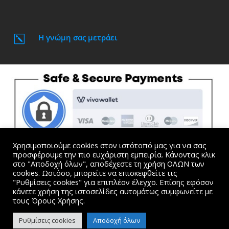
Η γνώμη σας μετράει
k
Χρησιμοποιούμε cookies στον ιστότοπό μας για να σας
προσφέρουμε την πιο ευχάριστη εμπειρία. Κάνοντας κλικ
στο "Αποδοχή όλων", αποδέχεστε τη χρήση ΟΛΩΝ των
cookies. Ωστόσο, μπορείτε να επισκεφθείτε τις
"Ρυθμίσεις cookies" για επιπλέον έλεγχο. Επίσης εφόσον
Όλες οι τιμές συμπεριλαμβάνουν Φ.Π.Α. |
Όροι
κάνετε χρήση της ιστοσελίδες αυτομάτως συμφωνείτε με
Χρήσης και Προσωπικά Δεδομένα
τους Όρους Χρήσης.
website created by Dimitris Kosmogiannis. © 2015-2024
Ρυθμίσεις cookies
Αποδοχή όλων
kosmogiannis.gr