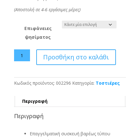
(Αποστολή σε 4-6 εργάσιμες μέρες)
Επιφάνειες
ψησίματος
Τοστιέρα
Προσθήκη στο καλάθι
Μονή
TZELEPIS
-
ΤΖΕΘΑΝ
Κωδικός προϊόντος:
002296
Κατηγορία:
Τοστιέρες
Τ202
ποσότητα
Περιγραφή
Περιγραφή
Επαγγελματική συσκευή βαρέως τύπου