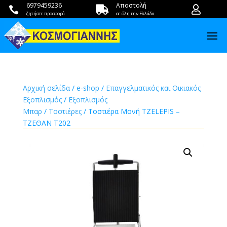
6979459236
Αποστολή



ζητήστε προσφορά
σε όλη την Ελλάδα
Αρχική σελίδα
/
e-shop
/
Επαγγελματικός και Οικιακός
Εξοπλισμός
/
Εξοπλισμός
Μπαρ
/
Τοστιέρες
/ Τοστιέρα Μονή TZELEPIS –
ΤΖΕΘΑΝ Τ202