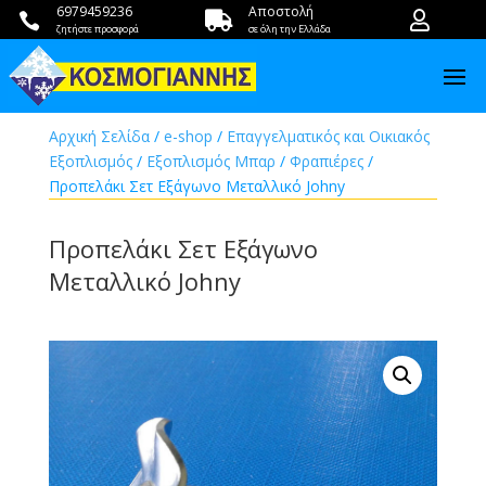
6979459236
Αποστολή



ζητήστε προσφορά
σε όλη την Ελλάδα
Αρχική Σελίδα
/
e-shop
/
Επαγγελματικός και Οικιακός
Εξοπλισμός
/
Εξοπλισμός Μπαρ
/
Φραπιέρες
/
Προπελάκι Σετ Εξάγωνο Μεταλλικό Johny
Προπελάκι Σετ Εξάγωνο
Μεταλλικό Johny