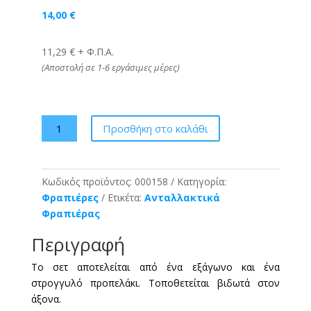
14,00
€
11,29 € + Φ.Π.Α.
(Αποστολή σε 1-6 εργάσιμες μέρες)
Προπελάκι
Προσθήκη στο καλάθι
Σετ
Εξάγωνο
Μεταλλικό
Κωδικός προϊόντος:
000158
Κατηγορία:
Johny
Φραπιέρες
Ετικέτα:
Ανταλλακτικά
ποσότητα
Φραπιέρας
Περιγραφή
Το σετ αποτελείται από ένα εξάγωνο και ένα
στρογγυλό προπελάκι. Τοποθετείται βιδωτά στον
άξονα.