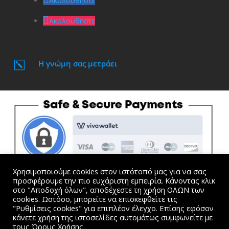
Ακολουθήστε
Ακολουθήστε
Η γνώμη σας μετράει
k
Χρησιμοποιούμε cookies στον ιστότοπό μας για να σας
προσφέρουμε την πιο ευχάριστη εμπειρία. Κάνοντας κλικ
στο "Αποδοχή όλων", αποδέχεστε τη χρήση ΟΛΩΝ των
cookies. Ωστόσο, μπορείτε να επισκεφθείτε τις
"Ρυθμίσεις cookies" για επιπλέον έλεγχο. Επίσης εφόσον
Όλες οι τιμές συμπεριλαμβάνουν Φ.Π.Α. |
Όροι
κάνετε χρήση της ιστοσελίδες αυτομάτως συμφωνείτε με
Χρήσης και Προσωπικά Δεδομένα
τους Όρους Χρήσης.