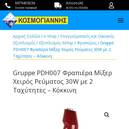
6979459236
Αποστολή



ζητήστε προσφορά
σε όλη την Ελλάδα
Αρχική Σελίδα
/
e-shop
/
Επαγγελματικός και Οικιακός
Εξοπλισμός
/
Εξοπλισμός Μπαρ
/
Φραπιέρες
/ Gruppe
PDH007 Φραπιέρα Μίξερ Χειρός Ρεύματος 30W με 2
Ταχύτητες – Κόκκινη
Gruppe PDH007 Φραπιέρα Μίξερ
Χειρός Ρεύματος 30W με 2
Ταχύτητες – Κόκκινη