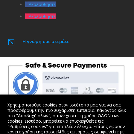
Ακολουθήστε
Ακολουθήστε
Η γνώμη σας μετράει
k
Χρησιμοποιούμε cookies στον ιστότοπό μας για να σας
προσφέρουμε την πιο ευχάριστη εμπειρία. Κάνοντας κλικ
στο "Αποδοχή όλων", αποδέχεστε τη χρήση ΟΛΩΝ των
cookies. Ωστόσο, μπορείτε να επισκεφθείτε τις
"Ρυθμίσεις cookies" για επιπλέον έλεγχο. Επίσης εφόσον
Όλες οι τιμές συμπεριλαμβάνουν Φ.Π.Α. |
Όροι
κάνετε χρήση της ιστοσελίδες αυτομάτως συμφωνείτε με