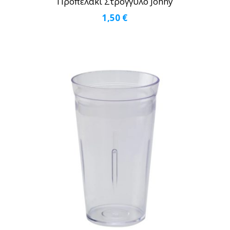
Προπελάκι Στρογγυλό Johny
1,50
€