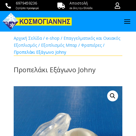
6979459236
Αποστολή



ζητήστε προσφορά
σε όλη την Ελλάδα
Αρχική Σελίδα
/
e-shop
/
Επαγγελματικός και Οικιακός
Εξοπλισμός
/
Εξοπλισμός Μπαρ
/
Φραπιέρες
/
Προπελάκι Εξάγωνο Johny
Προπελάκι Εξάγωνο Johny