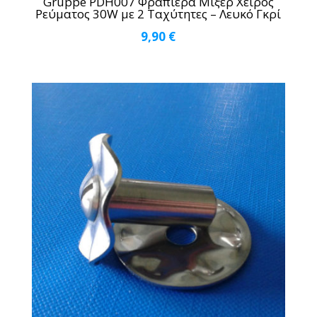
Gruppe PDH007 Φραπιέρα Μίξερ Χειρός
Ρεύματος 30W με 2 Ταχύτητες – Λευκό Γκρί
9,90
€