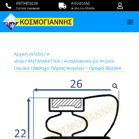
6979459236
Αποστολή



ζητήστε προσφορά
σε όλη την Ελλάδα
Αρχική σελίδα
/
e-
shop
/
ΑΝΤΑΛΛΑΚΤΙΚΑ
/
Ανταλλακτικά για Ψυγεία
Οικιακά
/ Λάστιχο Πόρτας Ψυγείου – Προφίλ 002304