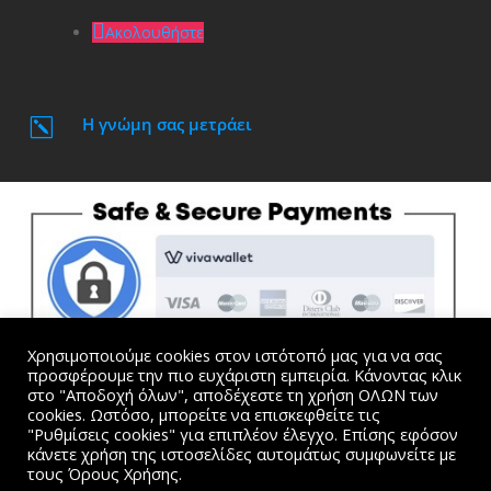
Ακολουθήστε
Η γνώμη σας μετράει
k
Χρησιμοποιούμε cookies στον ιστότοπό μας για να σας
προσφέρουμε την πιο ευχάριστη εμπειρία. Κάνοντας κλικ
στο "Αποδοχή όλων", αποδέχεστε τη χρήση ΟΛΩΝ των
cookies. Ωστόσο, μπορείτε να επισκεφθείτε τις
"Ρυθμίσεις cookies" για επιπλέον έλεγχο. Επίσης εφόσον
Όλες οι τιμές συμπεριλαμβάνουν Φ.Π.Α. |
Όροι
κάνετε χρήση της ιστοσελίδες αυτομάτως συμφωνείτε με
Χρήσης και Προσωπικά Δεδομένα
τους Όρους Χρήσης.