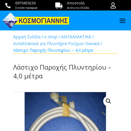
6979459236
Αποστολή



ζητήστε προσφορά
σε όλη την Ελλάδα
Αρχική Σελίδα
/
e-shop
/
ΑΝΤΑΛΛΑΚΤΙΚΑ
/
Ανταλλακτικά για Πλυντήρια Ρούχων Οικιακά
/
Λάστιχο Παροχής Πλυντηρίου – 4,0 μέτρα
Λάστιχο Παροχής Πλυντηρίου –
4,0 μέτρα