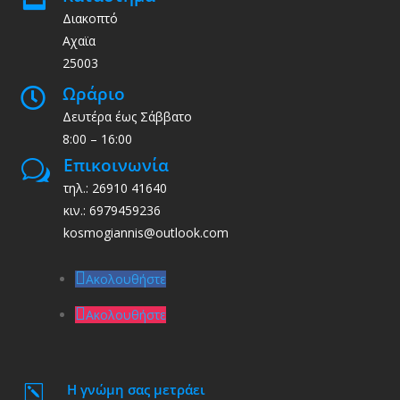
Διακοπτό
Αχαϊα
25003
Ωράριο

Δευτέρα έως Σάββατο
8:00 – 16:00
Επικοινωνία
w
τηλ.: 26910 41640
κιν.: 6979459236
kosmogiannis@outlook.com
Ακολουθήστε
Ακολουθήστε
Η γνώμη σας μετράει
k