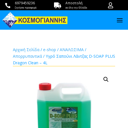
6979459236
Αποστολή



ζητήστε προσφορά
σε όλη την Ελλάδα
Αρχική Σελίδα
/
e-shop
/
ΑΝΑΛΩΣΙΜΑ
/
Απορρυπαντικά
/ Υγρό Σαπούνι Λάντζας D-SOAP PLUS
Dragon Clean – 4L