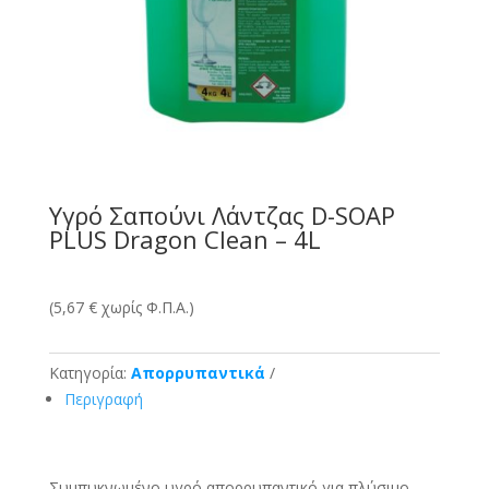
Υγρό Σαπούνι Λάντζας D-SOAP
PLUS Dragon Clean – 4L
(5,67 € χωρίς Φ.Π.Α.)
Κατηγορία:
Απορρυπαντικά
Περιγραφή
Συμπυκνωμένο υγρό απορρυπαντικό για πλύσιμο