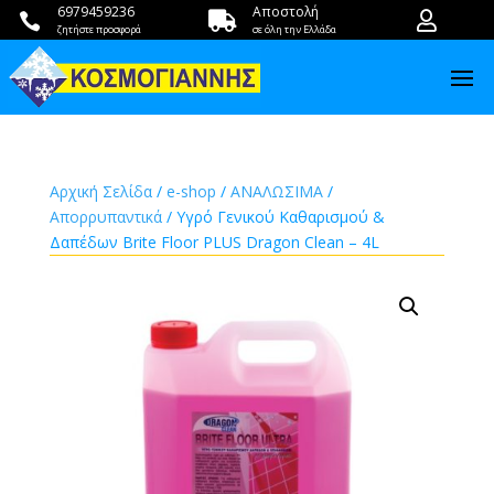
6979459236
Αποστολή



ζητήστε προσφορά
σε όλη την Ελλάδα
Αρχική Σελίδα
/
e-shop
/
ΑΝΑΛΩΣΙΜΑ
/
Απορρυπαντικά
/ Υγρό Γενικού Καθαρισμού &
Δαπέδων Brite Floor PLUS Dragon Clean – 4L