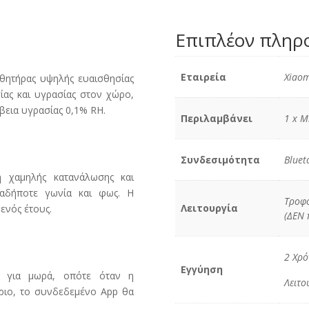
Επιπλέον πληρ
Εταιρεία
Xiaom
θητήρας υψηλής ευαισθησίας
ίας και υγρασίας στον χώρο,
ίβεια υγρασίας 0,1% RH.
Περιλαμβάνει
1 x M
Συνδεσιμότητα
Bluet
η χαμηλής κατανάλωσης και
αδήποτε γωνία και φως. Η
Τροφο
Λειτουργία
ενός έτους.
(ΔΕΝ 
2 Χρό
Εγγύηση
α για μωρά, οπότε όταν η
Λειτο
όριο, το συνδεδεμένο App θα
.