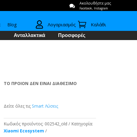
Ακολουθήστε μας

Facebook, Instagram


Λογαριασμός
Καλάθι
ε
Blog
Ανταλλακτικά
Προσφορές
ΤΟ ΠΡΟΙΟΝ ΔΕΝ ΕΙΝΑΙ ΔΙΑΘΕΣΙΜΟ
Δείτε όλες τις
Smart Λύσεις
Κωδικός προϊόντος:
002542_old
Κατηγορία:
Xiaomi Ecosystem