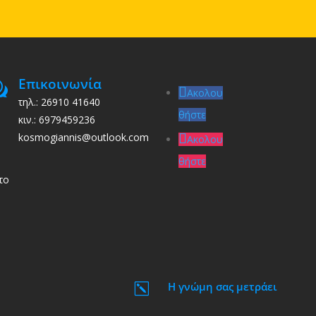
Επικοινωνία
w
Ακολου
τηλ.: 26910 41640
θήστε
κιν.: 6979459236
kosmogiannis@outlook.com
Ακολου
θήστε
το
Η γνώμη σας μετράει
k