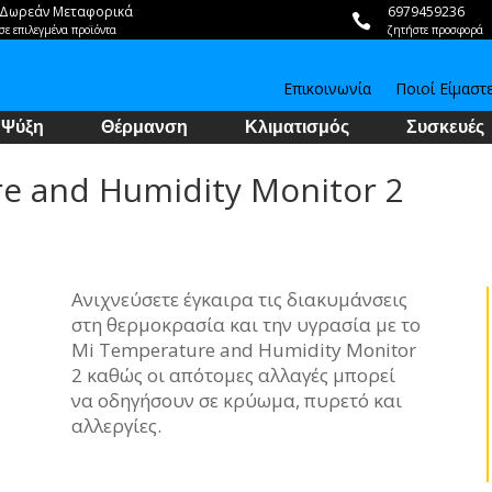
Δωρεάν Μεταφορικά
6979459236

σε επιλεγμένα προϊόντα
ζητήστε προσφορά
Επικοινωνία
Ποιοί Είμαστ
Ψύξη
Θέρμανση
Κλιματισμός
Συσκευές
e and Humidity Monitor 2
Ανιχνεύσετε έγκαιρα τις διακυμάνσεις
στη θερμοκρασία και την υγρασία με το
Mi Temperature and Humidity Monitor
2 καθώς οι απότομες αλλαγές μπορεί
να οδηγήσουν σε κρύωμα, πυρετό και
αλλεργίες.