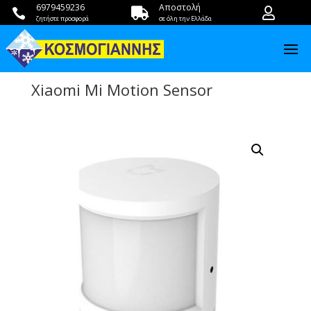
6979459236
Αποστολή



ζητήστε προσφορά
σε όλη την Ελλάδα
Xiaomi Mi Motion Sensor