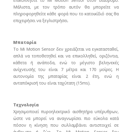
επικολλήστε το Mi Motion Sensor στον διάδρομο.
Μάλιστα, με τον τρόπο αυτόν θα μπορείτε να
πληροφορηθείτε κάθε φορά που το κατοικίδιό σας θα
επιχειρήσει να ξεγλιστρήσει.
Μπαταρία
Το Mi Motion Sensor δεν χρειάζεται να εγκατασταθεί,
απλά να τοποθετηθεί και να επικολληθεί, οριζόντια,
κάθετα ή ανάποδα, ενώ το μέγιστο βεληνεκές
ανίχνευσής του είναι 7 μέτρα και 170 μοίρες. Η
αυτονομία της μπαταρίας είναι 2 έτη, ενώ η
ανταπόκρισή του είναι ταχύτατη (15ms).
Τεχνολογία
Χρησιμοποιεί πυροηλεκτρικό αισθητήρα υπέρυθρων,
ώστε να μπορεί να αναγνωρίσει πιο εύκολα κατά
πόσον η κίνηση που συλλαμβάνει αντιστοιχεί σε
άνθρωπο ή ζώο. Το Mi Motion Sensor δεν