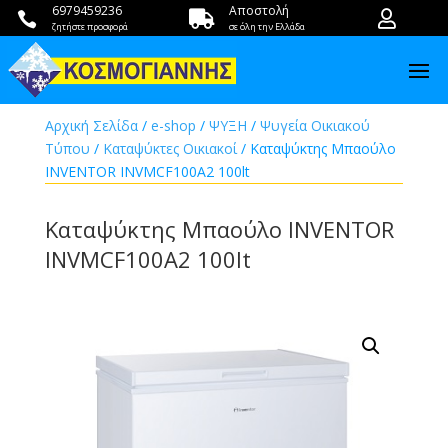
6979459236
Αποστολή



ζητήστε προσφορά
σε όλη την Ελλάδα
Αρχική Σελίδα
/
e-shop
/
ΨΥΞΗ
/
Ψυγεία Οικιακού
Τύπου
/
Καταψύκτες Οικιακοί
/ Kαταψύκτης Μπαούλο
INVENTOR INVMCF100A2 100lt
Kαταψύκτης Μπαούλο INVENTOR
INVMCF100A2 100lt