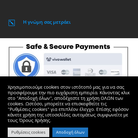
Η γνώμη σας μετράει
k
Χρησιμοποιούμε cookies στον ιστότοπό μας για να σας
προσφέρουμε την πιο ευχάριστη εμπειρία. Κάνοντας κλικ
στο "Αποδοχή όλων", αποδέχεστε τη χρήση ΟΛΩΝ των
cookies. Ωστόσο, μπορείτε να επισκεφθείτε τις
"Ρυθμίσεις cookies" για επιπλέον έλεγχο. Επίσης εφόσον
Όλες οι τιμές συμπεριλαμβάνουν Φ.Π.Α. |
Όροι
κάνετε χρήση της ιστοσελίδες αυτομάτως συμφωνείτε με
Χρήσης και Προσωπικά Δεδομένα
τους Όρους Χρήσης.
website created by Dimitris Kosmogiannis. © 2015-2024
Ρυθμίσεις cookies
Αποδοχή όλων
kosmogiannis.gr