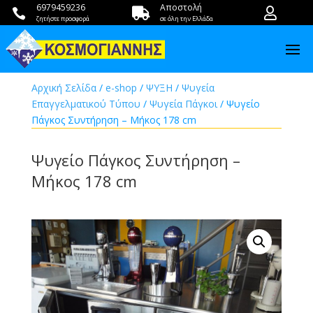
6979459236
Αποστολή



ζητήστε προσφορά
σε όλη την Ελλάδα
Αρχική Σελίδα
/
e-shop
/
ΨΥΞΗ
/
Ψυγεία
Επαγγελματικού Τύπου
/
Ψυγεία Πάγκοι
/ Ψυγείο
Πάγκος Συντήρηση – Μήκος 178 cm
Ψυγείο Πάγκος Συντήρηση –
Μήκος 178 cm