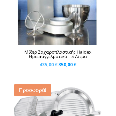
Μίξερ Ζαχαροπλαστικής Haldex
Ημιεπαγγελματικό – 5 Λίτρα
Original
Η
435,00
€
350,00
€
price
τρέχουσα
was:
τιμή
435,00 €.
είναι:
Προσφορά!
350,00 €.