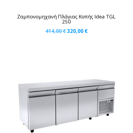
Ζαμπονομηχανή Πλάγιας Κοπής Idea TGL
250
Original
Η
414,00
€
320,00
€
price
τρέχουσα
was:
τιμή
414,00 €.
είναι:
320,00 €.