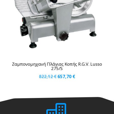
Ζαμπονομηχανή Πλάγιας Κοπής R.G.V. Lusso
275/S
Original
Η
822,12
€
657,70
€
price
τρέχουσα
was:
τιμή
822,12 €.
είναι:
657,70 €.