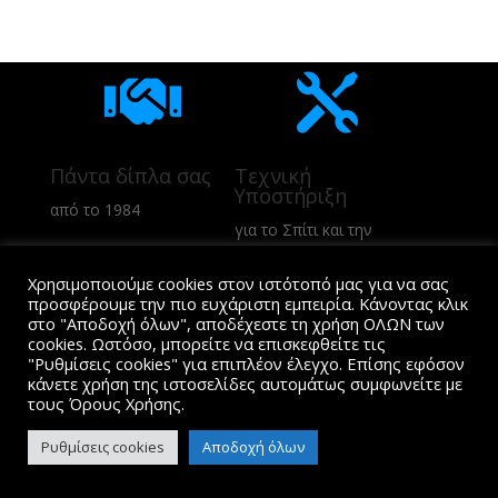


Πάντα δίπλα σας
Τεχνική
Υποστήριξη
από το 1984
για το Σπίτι και την
Επιχείρηση
Χρησιμοποιούμε cookies στον ιστότοπό μας για να σας
προσφέρουμε την πιο ευχάριστη εμπειρία. Κάνοντας κλικ
k

στο "Αποδοχή όλων", αποδέχεστε τη χρήση ΟΛΩΝ των
cookies. Ωστόσο, μπορείτε να επισκεφθείτε τις
"Ρυθμίσεις cookies" για επιπλέον έλεγχο. Επίσης εφόσον
κάνετε χρήση της ιστοσελίδες αυτομάτως συμφωνείτε με
Ολοκληρωμένες
Επικοινωνήστε
τους Όρους Χρήσης.
λύσεις
μαζί μας
Ρυθμίσεις cookies
Αποδοχή όλων
για πλήρη κάλυψη
για περισσότερες
των αναγκών σας
πληροφορίες