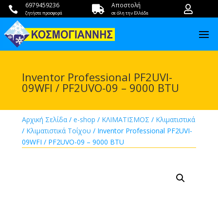
6979459236
Αποστολή



ζητήστε προσφορά
σε όλη την Ελλάδα
Inventor Professional PF2UVI-
09WFI / PF2UVO-09 – 9000 BTU
Αρχική Σελίδα
/
e-shop
/
ΚΛΙΜΑΤΙΣΜΟΣ
/
Κλιματιστικά
/
Κλιματιστικά Τοίχου
/ Inventor Professional PF2UVI-
09WFI / PF2UVO-09 – 9000 BTU