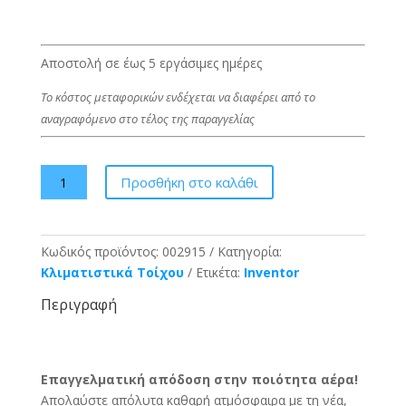
Αποστολή σε έως 5 εργάσιμες ημέρες
Το κόστος μεταφορικών ενδέχεται να διαφέρει από το
αναγραφόμενο στο τέλος της παραγγελίας
Inventor
Προσθήκη στο καλάθι
Professional
PF2UVI-
09WFI
Κωδικός προϊόντος:
002915
Κατηγορία:
/
Κλιματιστικά Τοίχου
Ετικέτα:
Inventor
PF2UVO-
09
Περιγραφή
-
9000
BTU
Επαγγελματική απόδοση στην ποιότητα αέρα!
ποσότητα
Απολαύστε απόλυτα καθαρή ατμόσφαιρα με τη νέα,