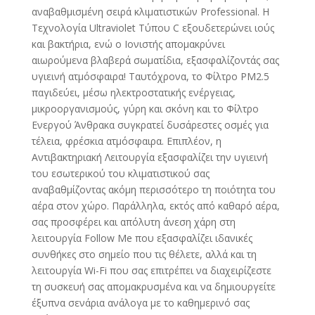
αναβαθμισμένη σειρά κλιματιστικών Professional. Η
Τεχνολογία Ultraviolet Τύπου C εξουδετερώνει ιούς
και βακτήρια, ενώ ο Ιονιστής απομακρύνει
αιωρούμενα βλαβερά σωματίδια, εξασφαλίζοντάς σας
υγιεινή ατμόσφαιρα! Ταυτόχρονα, το Φίλτρο PM2.5
παγιδεύει, μέσω ηλεκτροστατικής ενέργειας,
μικροοργανισμούς, γύρη και σκόνη και το Φίλτρο
Ενεργού Άνθρακα συγκρατεί δυσάρεστες οσμές για
τέλεια, φρέσκια ατμόσφαιρα. Επιπλέον, η
Αντιβακτηριακή Λειτουργία εξασφαλίζει την υγιεινή
του εσωτερικού του κλιματιστικού σας
αναβαθμίζοντας ακόμη περισσότερο τη ποιότητα του
αέρα στον χώρο. Παράλληλα, εκτός από καθαρό αέρα,
σας προσφέρει και απόλυτη άνεση χάρη στη
λειτουργία Follow Me που εξασφαλίζει ιδανικές
συνθήκες στο σημείο που τις θέλετε, αλλά και τη
λειτουργία Wi-Fi που σας επιτρέπει να διαχειρίζεστε
τη συσκευή σας απομακρυσμένα και να δημιουργείτε
έξυπνα σενάρια ανάλογα με το καθημερινό σας