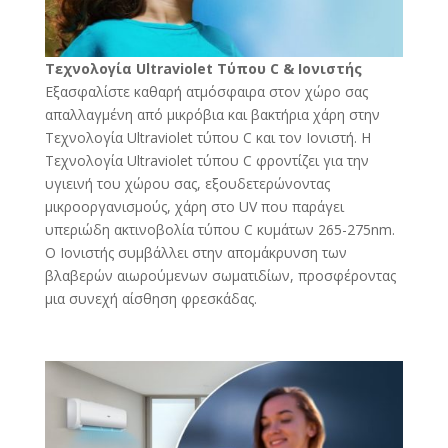
Τεχνολογία Ultraviolet Τύπου C & Ιονιστής
Εξασφαλίστε καθαρή ατμόσφαιρα στον χώρο σας
απαλλαγμένη από μικρόβια και βακτήρια χάρη στην
Τεχνολογία Ultraviolet τύπου C και τον Ιονιστή. Η
Τεχνολογία Ultraviolet τύπου C φροντίζει για την
υγιεινή του χώρου σας, εξουδετερώνοντας
μικροοργανισμούς, χάρη στο UV που παράγει
υπεριώδη ακτινοβολία τύπου C κυμάτων 265-275nm.
Ο Ιονιστής συμβάλλει στην απομάκρυνση των
βλαβερών αιωρούμενων σωματιδίων, προσφέροντας
μια συνεχή αίσθηση φρεσκάδας.