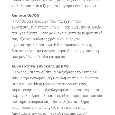
κ.τ.λ. *Απαιτείται η ξεχωριστή αγορά connection kit
Remote On/Off
Η πληθώρα επιλογών που παρέχει η προ
εγκατεστημένη επαφή ON/OFF σας δίνει την ευελιξία
που χρειάζεστε, ώστε να διαχειρίζεστε τα κλιματιστικά
σας, εξοικονομώντας χρόνο και ενέργεια.
Εγκαταστήστε Door Switch ή απομακρυσμένους
διακόπτες για την ενεργοποίηση ή απενεργοποίηση
των μονάδων εύκολα και άμεσα.
Δυνατότητα Σύνδεσης με BMS
Ολοκληρώστε το σύστημα διαχείρισης του κτηρίου
σας με την ενσωμάτωση των κλιματιστικών Inventor
στο BMS (Building Management System) σας.
Δημιουργήστε ένα ολοκληρωμένο οικοσύστημα που
συμπεριλαμβάνει κλιματισμό, εξαερισμό, φωτισμό και
συστήματα ασφαλείας, εξασφαλίζοντας πλήρη
εναρμόνιση με τις ανάγκες του κτηρίου σας.
Απολαύστε την άμεση, εύκολη και αποδοτική