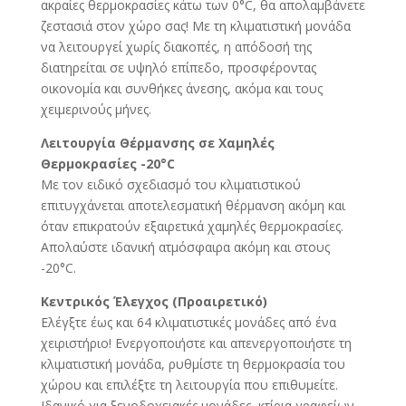
ακραίες θερμοκρασίες κάτω των 0°C, θα απολαμβάνετε
ζεστασιά στον χώρο σας! Με τη κλιματιστική μονάδα
να λειτουργεί χωρίς διακοπές, η απόδοσή της
διατηρείται σε υψηλό επίπεδο, προσφέροντας
οικονομία και συνθήκες άνεσης, ακόμα και τους
χειμερινούς μήνες.
Λειτουργία Θέρμανσης σε Χαμηλές
Θερμοκρασίες -20°C
Με τον ειδικό σχεδιασμό του κλιματιστικού
επιτυγχάνεται αποτελεσματική θέρμανση ακόμη και
όταν επικρατούν εξαιρετικά χαμηλές θερμοκρασίες.
Απολαύστε ιδανική ατμόσφαιρα ακόμη και στους
-20°C.
Κεντρικός Έλεγχος (Προαιρετικό)
Ελέγξτε έως και 64 κλιματιστικές μονάδες από ένα
χειριστήριο! Ενεργοποιήστε και απενεργοποιήστε τη
κλιματιστική μονάδα, ρυθμίστε τη θερμοκρασία του
χώρου και επιλέξτε τη λειτουργία που επιθυμείτε.
Ιδανικό για ξενοδοχειακές μονάδες, κτίρια γραφείων