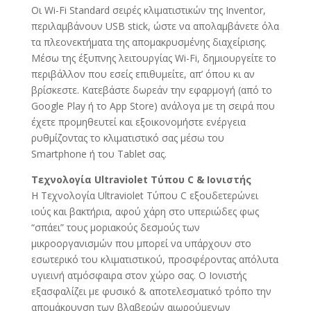
Οι Wi-Fi Standard σειρές κλιματιστικών της Inventor,
περιλαμβάνουν USB stick, ώστε να απολαμβάνετε όλα
τα πλεονεκτήματα της απομακρυσμένης διαχείρισης.
Mέσω της έξυπνης λειτουργίας Wi-Fi, δημιουργείτε το
περιβάλλον που εσείς επιθυμείτε, απ’ όπου κι αν
βρίσκεστε. Κατεβάστε δωρεάν την εφαρμογή (από το
Google Play ή το App Store) ανάλογα με τη σειρά που
έχετε προμηθευτεί και εξοικονομήστε ενέργεια
ρυθμίζοντας το κλιματιστικό σας μέσω του
Smartphone ή του Tablet σας.
Τεχνολογία Ultraviolet Τύπου C & Ιονιστής
Η Τεχνολογία Ultraviolet Τύπου C εξουδετερώνει
ιούς και βακτήρια, αφού χάρη στο υπεριώδες φως
“σπάει” τους μοριακούς δεσμούς των
μικροοργανισμών που μπορεί να υπάρχουν στο
εσωτερικό του κλιματιστικού, προσφέροντας απόλυτα
υγιεινή ατμόσφαιρα στον χώρο σας. Ο Ιονιστής
εξασφαλίζει με φυσικό & αποτελεσματικό τρόπο την
απομάκρυνση των βλαβερών αιωρούμενων