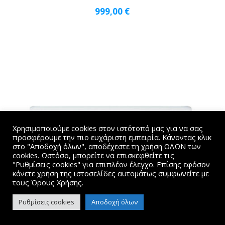
999,00
€
Χρησιμοποιούμε cookies στον ιστότοπό μας για να σας
προσφέρουμε την πιο ευχάριστη εμπειρία. Κάνοντας κλικ
στο "Αποδοχή όλων", αποδέχεστε τη χρήση ΟΛΩΝ των
cookies. Ωστόσο, μπορείτε να επισκεφθείτε τις
"Ρυθμίσεις cookies" για επιπλέον έλεγχο. Επίσης εφόσον
κάνετε χρήση της ιστοσελίδες αυτομάτως συμφωνείτε με
τους Όρους Χρήσης.
Ρυθμίσεις cookies
Αποδοχή όλων