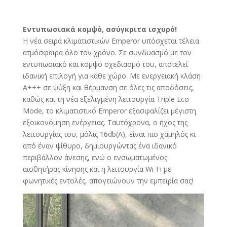
12
-
Εντυπωσιακά κομψό, ασύγκριτα ισχυρό!
12000
Η νέα σειρά κλιματιστικών Emperor υπόσχεται τέλεια
BTU
ατμόσφαιρα όλο τον χρόνο. Σε συνδυασμό με τον
ποσότητα
εντυπωσιακό και κομψό σχεδιασμό του, αποτελεί
ιδανική επιλογή για κάθε χώρο. Με ενεργειακή κλάση
Α+++ σε ψύξη και θέρμανση σε όλες τις αποδόσεις,
καθώς και τη νέα εξελιγμένη λειτουργία Triple Eco
Mode, το κλιματιστικό Emperor εξασφαλίζει μέγιστη
εξοικονόμηση ενέργειας. Ταυτόχρονα, ο ήχος της
λειτουργίας του, μόλις 16db(A), είναι πιο χαμηλός κι
από έναν ψίθυρο, δημιουργώντας ένα ιδανικό
περιβάλλον άνεσης, ενώ ο ενσωματωμένος
αισθητήρας κίνησης και η λειτουργία Wi-Fi με
φωνητικές εντολές, απογειώνουν την εμπειρία σας!