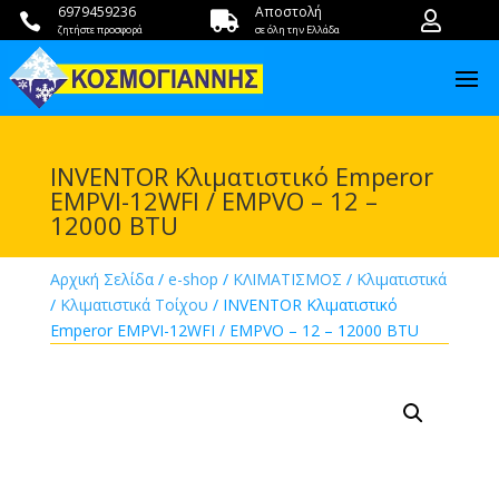
6979459236
Αποστολή



ζητήστε προσφορά
σε όλη την Ελλάδα
INVENTOR Κλιματιστικό Emperor
EMPVI-12WFI / EMPVO – 12 –
12000 BTU
Αρχική Σελίδα
/
e-shop
/
ΚΛΙΜΑΤΙΣΜΟΣ
/
Κλιματιστικά
/
Κλιματιστικά Τοίχου
/ INVENTOR Κλιματιστικό
Emperor EMPVI-12WFI / EMPVO – 12 – 12000 BTU