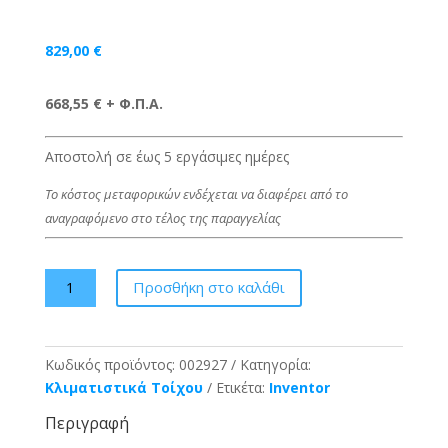
829,00
€
668,55 € + Φ.Π.Α.
Αποστολή σε έως 5 εργάσιμες ημέρες
Το κόστος μεταφορικών ενδέχεται να διαφέρει από το
αναγραφόμενο στο τέλος της παραγγελίας
INVENTOR
Προσθήκη στο καλάθι
Κλιματιστικό
Emperor
EMPVI-
Κωδικός προϊόντος:
002927
Κατηγορία:
12WFI
Κλιματιστικά Τοίχου
Ετικέτα:
Inventor
/
EMPVO
Περιγραφή
-