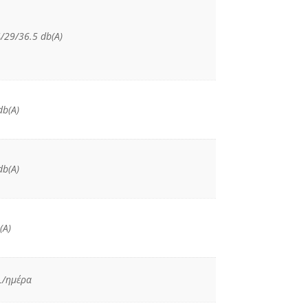
/29/36.5 db(A)
db(A)
db(A)
(A)
L/ημέρα