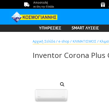
Αποστολή


σε όλη την Ελλάδα
ΥΠΗΡΕΣΙΕΣ
SMART ΛΥΣΕΙΣ
Αρχική Σελίδα
/
e-shop
/
ΚΛΙΜΑΤΙΣΜΟΣ
/
Κλιμα
Inventor Corona Plus