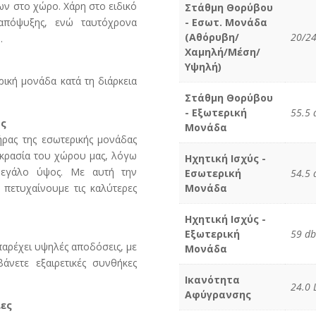
ν στο χώρο. Χάρη στο ειδικό
Στάθμη Θορύβου
 απόψυξης, ενώ ταυτόχρονα
- Εσωτ. Μονάδα
(Αθόρυβη/
20/24
.
Χαμηλή/Μέση/
Υψηλή)
ική μονάδα κατά τη διάρκεια
Στάθμη Θορύβου
- Εξωτερική
55.5 
ας
Μονάδα
ήρας της εσωτερικής μονάδας
οκρασία του χώρου μας, λόγω
Ηχητική Ισχύς -
μεγάλο ύψος. Με αυτή την
Εσωτερική
54.5 
 πετυχαίνουμε τις καλύτερες
Μονάδα
Ηχητική Ισχύς -
Εξωτερική
59 db
παρέχει υψηλές αποδόσεις, με
Μονάδα
νετε εξαιρετικές συνθήκες
Ικανότητα
24.0 
Αφύγρανσης
ίες