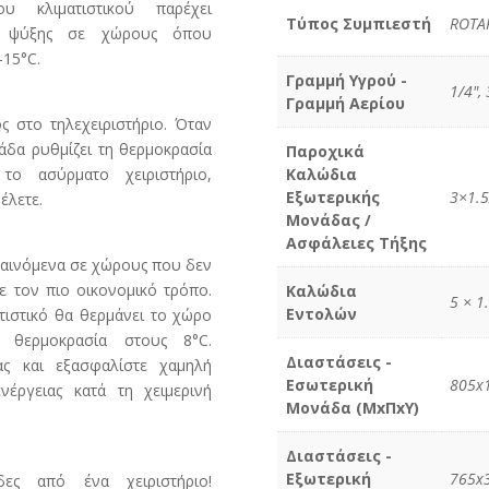
υ κλιματιστικού παρέχει
Τύπος Συμπιεστή
ROTA
ία ψύξης σε χώρους όπου
-15°C.
Γραμμή Υγρού -
1/4", 
Γραμμή Αερίου
ς στο τηλεχειριστήριο. Όταν
άδα ρυθμίζει τη θερμοκρασία
Παροχικά
ο ασύρματο χειριστήριο,
Καλώδια
Εξωτερικής
3×1.5
έλετε.
Μονάδας /
Ασφάλειες Τήξης
φαινόμενα σε χώρους που δεν
με τον πιο οικονομικό τρόπο.
Καλώδια
5 × 1
Εντολών
ατιστικό θα θερμάνει το χώρο
η θερμοκρασία στους 8°C.
Διαστάσεις -
ας και εξασφαλίστε χαμηλή
Εσωτερική
805x
έργειας κατά τη χειμερινή
Μονάδα (MxΠxY)
Διαστάσεις -
Εξωτερική
765x
δες από ένα χειριστήριο!