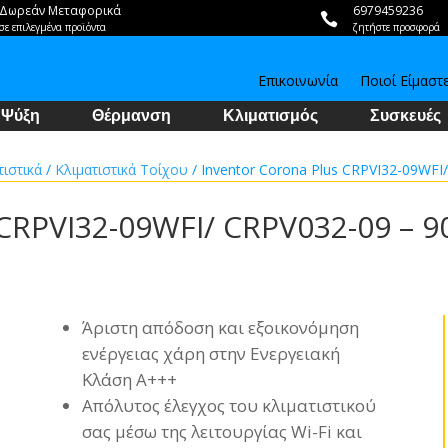
Δωρεάν Μεταφορικά
6979459236

σε επιλεγμένα προϊόντα
ζητήστε προσφορά
Επικοινωνία
Ποιοί Είμαστ
Ψύξη
Θέρμανση
Κλιματισμός
Συσκευές
τιστικά
/
Κλιματιστικά Τοίχου
/ Inventor Corona Plus CRPVI32-09WFI
 CRPVI32-09WFI/ CRPV032-09 – 
Άριστη απόδοση και εξοικονόμηση
ενέργειας χάρη στην Ενεργειακή
Κλάση Α+++
Απόλυτος έλεγχος του κλιματιστικού
σας μέσω της λειτουργίας Wi-Fi και