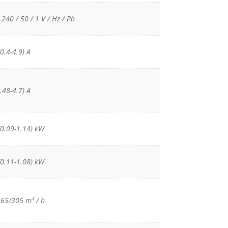
 240 / 50 / 1 V / Hz / Ph
0.4-4.9) Α
.48-4.7) Α
(0.09-1.14) kW
(0.11-1.08) kW
65/305 m³ / h