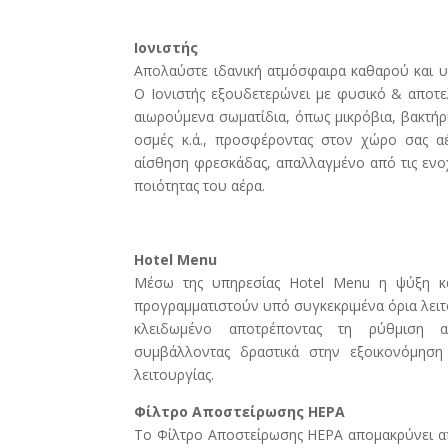
Ιονιστής
Απολαύστε ιδανική ατμόσφαιρα καθαρού και υ
Ο Ιονιστής εξουδετερώνει με φυσικό & αποτ
αιωρούμενα σωματίδια, όπως μικρόβια, βακτήρι
οσμές κ.ά., προσφέροντας στον χώρο σας α
αίσθηση φρεσκάδας, απαλλαγμένο από τις ενοχ
ποιότητας του αέρα.
Hotel Menu
Μέσω της υπηρεσίας Hotel Menu η ψύξη κ
προγραμματιστούν υπό συγκεκριμένα όρια λειτου
κλειδωμένο αποτρέποντας τη ρύθμιση α
συμβάλλοντας δραστικά στην εξοικονόμησ
λειτουργίας.
Φίλτρο Αποστείρωσης HEPA
Το Φίλτρο Αποστείρωσης HEPA απομακρύνει α