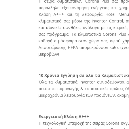
Η σειρά κλιματιστικών Corona Plus σας πρ
παράλληλη εξοικονόμηση ενέργειας και χρημ
Κλάση Α+++ και τη λειτουργία Hotel Menu.
κλιματιστικό σας μέσω της Inventor Control,
και ιδανικές συνθήκες ανάλογα με τις καιρικέ
σας πρόγραμμα. Τα κλιματιστικά Corona Plus 
καθαρή ατμόσφαιρα στον χώρο σας, αφού χάρη
Αποστείρωσης HEPA απομακρύνουν κάθε ίχνος
μικροβίων!
10 Χρόνια Εγγύηση σε όλα τα Κλιματιστικ
Όλα τα κλιματιστικά Inventor συνοδεύονται
ποιότητα παραγωγής & οι ποιοτικές πρώτες ύ
μακροχρόνια λειτουργία των προϊόντων, ακόμη 
Ενεργειακή Κλάση Α+++
Η τεχνολογική υπεροχή της σειράς Corona εγγυ