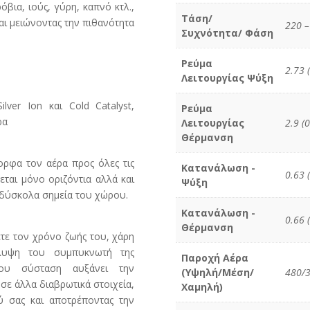
βια, ιούς, γύρη, καπνό κτλ.,
Τάση/
αι μειώνοντας την πιθανότητα
220 –
Συχνότητα/ Φάση
Ρεύμα
2.73 (
Λειτουργίας Ψύξη
lver Ion και Cold Catalyst,
Ρεύμα
ρα
Λειτουργίας
2.9 (0
Θέρμανση
ορφα τον αέρα προς όλες τις
Κατανάλωση -
0.63 
εται μόνο οριζόντια αλλά και
Ψύξη
ο δύσκολα σημεία του χώρου.
Κατανάλωση -
0.66 
Θέρμανση
ετε τον χρόνο ζωής του, χάρη
άλυψη του συμπυκνωτή της
Παροχή Αέρα
του σύσταση αυξάνει την
(Υψηλή/Μέση/
480/3
σε άλλα διαβρωτικά στοιχεία,
Χαμηλή)
ύ σας και αποτρέποντας την