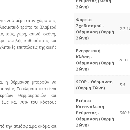
Ρεύματος (Μέση
Ζώνη)
Φορτίο
γιεινού αέρα στον χώρο σας.
Σχεδιασμού -
ελεσματικό τρόπο τα βλαβερά
2.7 k
Θέρμανση (Θερμή
α, ιούς, γύρη, καπνό, σκόνη,
Ζώνη)
έρα υψηλής καθαρότητας και
λητικές επιπτώσεις της κακής
Ενεργειακή
Κλάση -
A+++
Θέρμανση (Θερμή
Ζώνη)
SCOP - Θέρμανση
αι η θέρμανση μπορούν να
5.5
(Θερμή Ζώνη)
ργίας. Το κλιματιστικό είναι
κραίων θερμοκρασιών και
Ετήσια
η έως και 70% του κόστους
Κατανάλωση
Ρεύματος -
580 k
Θέρμανση (Θερμή
Ζώνη)
πό την ατμόσφαιρα ακόμα και