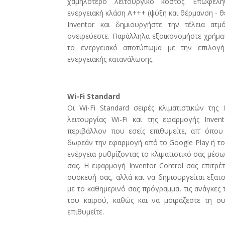
χαμηλότερο λειτουργικό κόστος. Επωφελ
ενεργειακή κλάση Α+++ (ψύξη και θέρμανση - θ
Inventor και δημιουργήστε την τέλεια ατ
ονειρεύεστε. Παράλληλα εξοικονομήστε χρήματ
το ενεργειακό αποτύπωμα με την επιλογή 
ενεργειακής κατανάλωσης.
Wi-Fi Standard
Οι Wi-Fi Standard σειρές κλιματιστικών της
λειτουργίας Wi-Fi και της εφαρμογής Inven
περιβάλλον που εσείς επιθυμείτε, απ’ όπου
δωρεάν την εφαρμογή από το Google Play ή το
ενέργεια ρυθμίζοντας το κλιματιστικό σας μέσω
σας. Η εφαρμογή Inventor Control σας επιτρέ
συσκευή σας, αλλά και να δημιουργείται εξα
με το καθημερινό σας πρόγραμμα, τις ανάγκες
του καιρού, καθώς και να μοιράζεστε τη σ
επιθυμείτε.