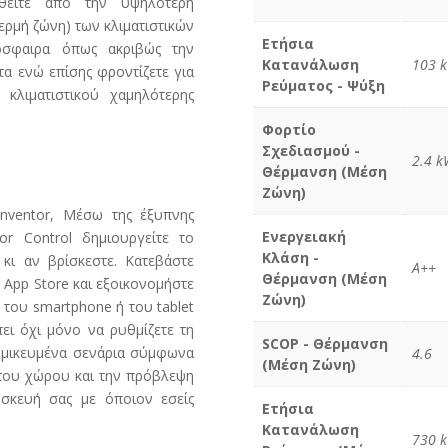
ηθείτε από την υψηλότερη
ερμή ζώνη) των κλιματιστικών
Ετήσια
μόσφαιρα όπως ακριβώς την
Κατανάλωση
103 k
α ενώ επίσης φροντίζετε για
Ρεύματος - Ψύξη
κλιματιστικού χαμηλότερης
Φορτίο
Σχεδιασμού -
2.4 k
Θέρμανση (Μέση
Ζώνη)
 Inventor, Mέσω της έξυπνης
Ενεργειακή
tor Control δημιουργείτε το
Κλάση -
 κι αν βρίσκεστε. Κατεβάστε
A++
Θέρμανση (Μέση
 App Store και εξοικονομήστε
Ζώνη)
 του smartphone ή του tablet
πει όχι μόνο να ρυθμίζετε τη
SCOP - Θέρμανση
τομικευμένα σενάρια σύμφωνα
4.6
(Μέση Ζώνη)
 του χώρου και την πρόβλεψη
υσκευή σας με όποιον εσείς
Ετήσια
Κατανάλωση
730 k