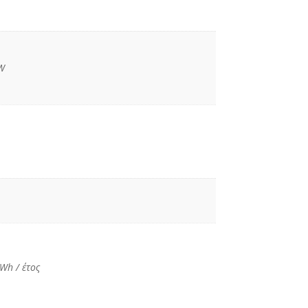
W
Wh / έτος