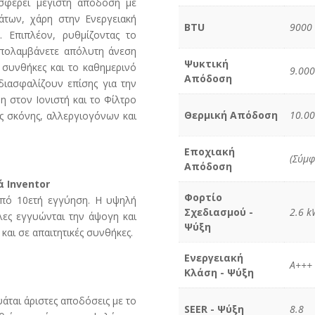
οσφέρει μέγιστη απόδοση με
άτων, χάρη στην Ενεργειακή
BTU
9000
 Επιπλέον, ρυθμίζοντας το
 απολαμβάνετε απόλυτη άνεση
Ψυκτική
ς συνθήκες και το καθημερινό
9.000
Απόδοση
διασφαλίζουν επίσης για την
 στον Ιονιστή και το Φίλτρο
Θερμική Απόδοση
10.00
 σκόνης, αλλεργιογόνων και
Εποχιακή
(Σύμφ
Απόδοση
ά Inventor
Φορτίο
 από 10ετή εγγύηση. Η υψηλή
Σχεδιασμού -
2.6 k
λες εγγυώνται την άψογη και
Ψύξη
και σε απαιτητικές συνθήκες.
Ενεργειακή
A+++
Κλάση - Ψύξη
άται άριστες αποδόσεις με το
SEER - Ψύξη
8.8