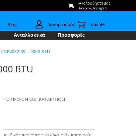
Ακολουθήστε μας

Facebook, Instagram


Λογαριασμός
Καλάθι
ε
Blog
Ανταλλακτικά
Προσφορές
/ CRPV032-09 – 9000 BTU
9000 BTU
ΤΟ ΠΡΟΙΟΝ ΕΧΕΙ ΚΑΤΑΡΓΗΘΕΙ
Κωδικός προϊόντος:
002749_old
Κατηγορία: