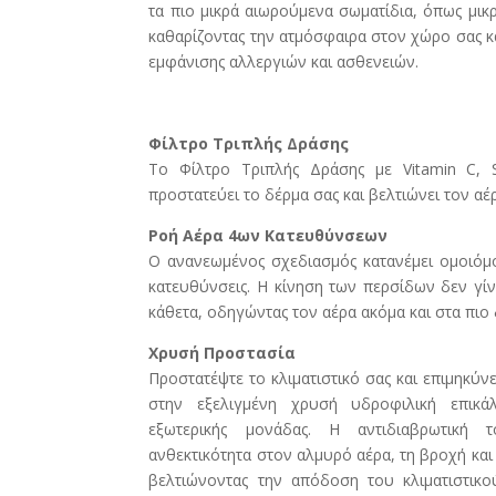
τα πιο μικρά αιωρούμενα σωματίδια, όπως μικρό
καθαρίζοντας την ατμόσφαιρα στον χώρο σας κ
εμφάνισης αλλεργιών και ασθενειών.
Φίλτρο Τριπλής Δράσης
Το Φίλτρο Τριπλής Δράσης με Vitamin C, Si
προστατεύει το δέρμα σας και βελτιώνει τον αέ
Ροή Αέρα 4ων Κατευθύνσεων
Ο ανανεωμένος σχεδιασμός κατανέμει ομοιόμ
κατευθύνσεις. Η κίνηση των περσίδων δεν γίν
κάθετα, οδηγώντας τον αέρα ακόμα και στα πι
Χρυσή Προστασία
Προστατέψτε το κλιματιστικό σας και επιμηκύν
στην εξελιγμένη χρυσή υδροφιλική επικ
εξωτερικής μονάδας. Η αντιδιαβρωτική 
ανθεκτικότητα στον αλμυρό αέρα, τη βροχή και 
βελτιώνοντας την απόδοση του κλιματιστικο