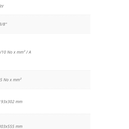
RY
3/8''
/10 No x mm² / Α
.5 No x mm²
193x302 mm
303x555 mm