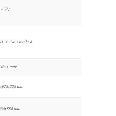
 db(A)
/1×16 No x mm² / Α
5 No x mm²
8x675x235 mm
330x554 mm