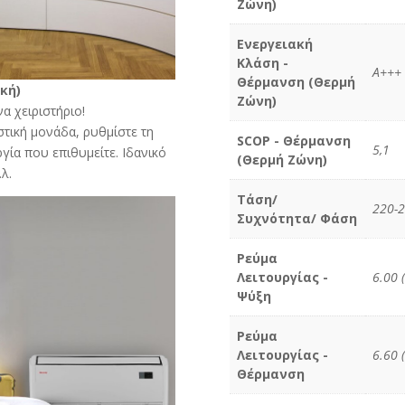
Ζώνη)
Ενεργειακή
Κλάση -
A+++
Θέρμανση (Θερμή
κή)
Ζώνη)
να χειριστήριο!
στική μονάδα, ρυθμίστε τη
SCOP - Θέρμανση
5,1
γία που επιθυμείτε. Ιδανικό
(Θερμή Ζώνη)
.λ.
Τάση/
220-2
Συχνότητα/ Φάση
Ρεύμα
Λειτουργίας -
6.00 
Ψύξη
Ρεύμα
Λειτουργίας -
6.60 
Θέρμανση