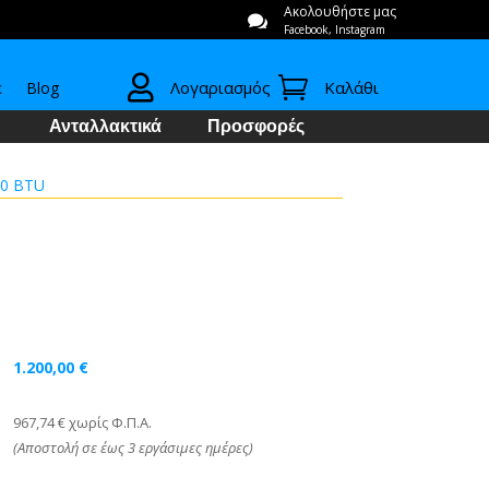
Ακολουθήστε μας

Facebook, Instagram


Λογαριασμός
Καλάθι
ε
Blog
Ανταλλακτικά
Προσφορές
00 BTU
1.200,00
€
967,74 € χωρίς Φ.Π.Α.
(Αποστολή σε έως 3 εργάσιμες ημέρες)