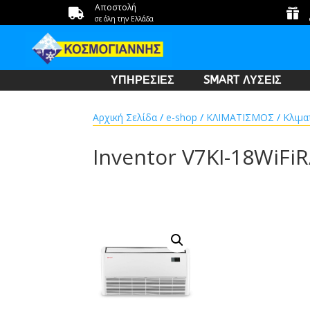
Αποστολή


σε όλη την Ελλάδα
ΥΠΗΡΕΣΙΕΣ
SMART ΛΥΣΕΙΣ
Αρχική Σελίδα
/
e-shop
/
ΚΛΙΜΑΤΙΣΜΟΣ
/
Κλιμα
Inventor V7KI-18WiFi