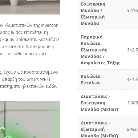
Εσωτερική
Μονάδα /
57/65
Εξωτερική
Μονάδα
 κλιματιστικών της Inventor
ισης & σας επιτρέπει τη
Παροχικά
 και αν βρίσκεστε. Κατεβάστε
Καλώδια
pp Store στο Smartphone ή
Εξωτερικής
3×2.5
κες σε κάθε σημείο του
Μονάδας /
Ασφάλειες Τήξης
ς, έχουν ως προαπαιτούμενο
Καλώδια
ν ύπαρξη του Smart Wi-Fi
4×1.
Εντολών
αταστήματα ηλεκτρικών ειδών
Διαστάσεις -
Εσωτερική
1.06
Μονάδα (ΜxΠxΥ)
Διαστάσεις -
Εξωτερική
805x
Μονάδα (ΜxΠxΥ)