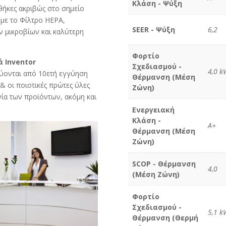
Κλάση - Ψύξη
νθήκες ακριβώς στο σημείο
 με το Φίλτρο HEPA,
SEER - Ψύξη
6,2
 μικροβίων και καλύτερη
Φορτίο
ά Inventor
Σχεδιασμού -
4,0 k
εύονται από 10ετή εγγύηση
Θέρμανση (Μέση
& οι ποιοτικές πρώτες ύλες
Ζώνη)
ία των προϊόντων, ακόμη και
Ενεργειακή
Κλάση -
A+
Θέρμανση (Μέση
Ζώνη)
SCOP - Θέρμανση
4,0
(Μέση Ζώνη)
Φορτίο
Σχεδιασμού -
5,1 k
Θέρμανση (Θερμή