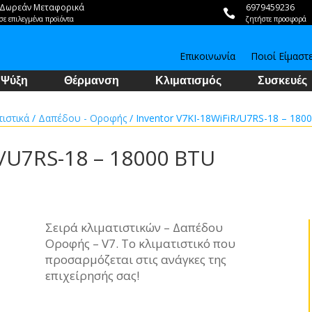
Δωρεάν Μεταφορικά
6979459236

σε επιλεγμένα προϊόντα
ζητήστε προσφορά
Επικοινωνία
Ποιοί Είμαστ
Ψύξη
Θέρμανση
Κλιματισμός
Συσκευές
τιστικά
/
Δαπέδου - Οροφής
/ Inventor V7KI-18WiFiR/U7RS-18 – 180
R/U7RS-18 – 18000 BTU
Σειρά κλιματιστικών – Δαπέδου
Οροφής – V7. Το κλιματιστικό που
προσαρμόζεται στις ανάγκες της
επιχείρησής σας!