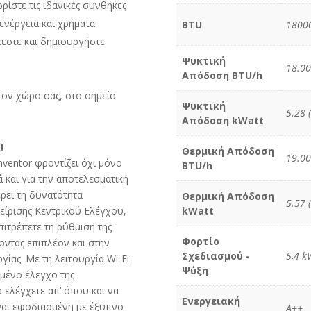
ρίστε τις ιδανικές συνθήκες
ενέργεια και χρήματα
BTU
1800
σκεστε και δημιουργήστε
Ψυκτική
18.00
Απόδοση BTU/h
ν
τον χώρο σας, στο σημείο
Ψυκτική
5.28 
Απόδοση kWatt
!
Θερμική Απόδοση
19.00
ventor φροντίζει όχι μόνο
BTU/h
 και για την αποτελεσματική
έρει τη δυνατότητα
Θερμική Απόδοση
5.57 
χείρισης Κεντρικού Ελέγχου,
kWatt
πιτρέπετε τη ρύθμιση της
Φορτίο
οντας επιπλέον και στην
Σχεδιασμού -
5,4 k
ίας. Με τη λειτουργία Wi-Fi
Ψύξη
ωμένο έλεγχο της
 ελέγχετε απ’ όπου και να
Ενεργειακή
ίναι εφοδιασμένη με έξυπνο
A++