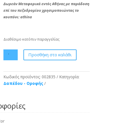
Δωρεάν Μεταφορικά εντός Αθήνας με παράδοση
επί του πεζοδρομίου χρησιμοποιώντας το
κουπόνι: athina
Διαθέσιμο κατόπιν παραγγελίας
Inventor
Προσθήκη στο καλάθι
V7KI-
18WiFiR/U7RS-
18
Κωδικός προϊόντος:
002835
Κατηγορία:
-
Δαπέδου - Οροφής
18000
BTU
ποσότητα
οφορίες
tor