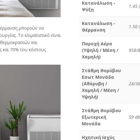
Κατανάλωση -
1.45 
Ψύξη
Κατανάλωση -
1.50 
 θέρμανση μπορούν να
Θέρμανση
ργίας. Το κλιματιστικό είναι
 θερμοκρασιών και
Παροχή Αέρα
ς και 70% του κόστους
(Υψηλή / Μέση /
958/8
Χαμηλή)
Στάθμη Θορύβου
Εσωτ Μονάδα
(Αθόρυβη /
24/36
Χαμηλή / Μέση /
Υψηλή)
Στάθμη Θορύβου
Εξωτερική
59 db
Μονάδα
Ηχητική Ισχύς