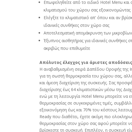
Επωφεληθείτε από το ειδικό Hotel Menu και ο
κλιματισμού του χώρου σας εξοικονομώντας 
Ελέγξτε το κλιματιστικό απ' όπου και αν βρί
ιδανικές συνθήκες στον χώρο σας
Αποτελεσματική απομάκρυνση των μικροβίω
Έξυπνος αισθητήρας για ιδανικές συνθήκες σ
ακριβώς που επιθυμείτε
Απόλυτος έλεγχος για άριστες αποδόσεις
Η αναβαθμισμένη σειρά Δαπέδου Οροφής της In
για τη σωστή θερμοκρασία του χώρου σας, αλλά
και άμεση διαχείριση της συσκευής. Σας προσφ
διαχείρισης έως 64 κλιματιστικών μέσω της Δια
ενώ με τη λειτουργία Hotel Menu μπορείτε να ε
θερμοκρασίας σε συγκεκριμένες τιμές, συμβάλλ
εξοικονόμηση έως και 70% του κόστους λειτουργ
Ready που διαθέτει, έχετε ακόμη πιο ολοκληρ
θερμοκρασίας στον χώρο σας αφού μπορείτε να
βρίσκεστε τη συσκευή. Επιπλέον, η συσκευή ε