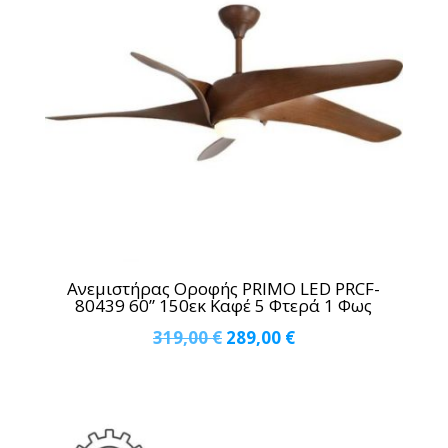
Ανεμιστήρας Οροφής PRIMO LED PRCF-
80439 60” 150εκ Καφέ 5 Φτερά 1 Φως
Original
Η
319,00
€
289,00
€
price
τρέχουσα
was:
τιμή
319,00 €.
είναι: