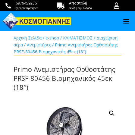
6979459236
Αποστολή



ζητήστε προσφορά
σε όλη την Ελλάδα
Αρχική Σελίδα
/
e-shop
/
ΚΛΙΜΑΤΙΣΜΟΣ
/
Διαχείριση
αέρα
/
Ανεμιστήρες
/ Primo Ανεμιστήρας Ορθοστάτης
PRSF-80456 Βιομηχανικός 45εκ (18″)
Primo Ανεμιστήρας Ορθοστάτης
PRSF-80456 Βιομηχανικός 45εκ
(18″)